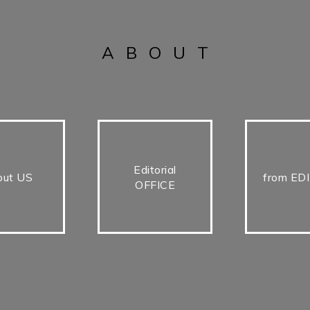
ABOUT
Editorial
out US
from ED
OFFICE