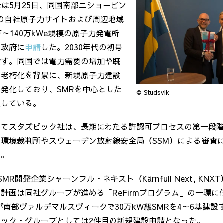
k）社は5月25日、同国南部ニショーピン
g）の自社原子力サイトおよび周辺地域
万～140万kWe規模の原子力発電所
を政府に
申請
した。2030年代の初号
指す。同国では電力需要の増加や既
の老朽化を背景に、新規原子力建設
発化しており、SMRを中心とした
© Studsvik
展している。
いてスタズビック社は、長期にわたる許認可プロセスの第一段
環境裁判所やスウェーデン放射線安全局（SSM）による審査
る。
MR開発企業シャーンフル・ネキスト（Kärnfull Next, KN
計画は同社グループが進める「ReFirmプログラム」の一環に
社が南部ヴァルデマルスヴィークで30万kW級SMRを4～6基建設
ビック・グループとしては2件目の新規建設申請となった。