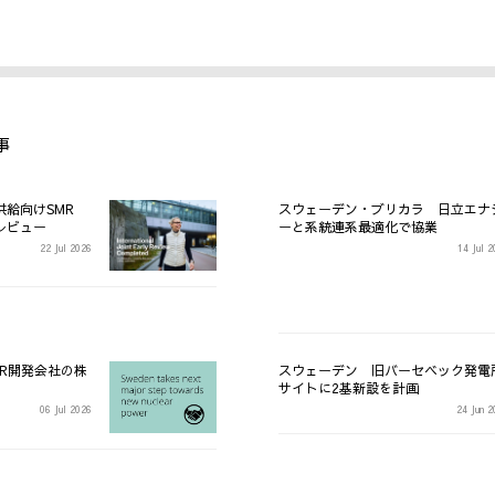
事
供給向けSMR
スウェーデン・ブリカラ 日立エナ
レビュー
ーと系統連系最適化で協業
22 Jul 2026
14 Jul 
R開発会社の株
スウェーデン 旧バーセベック発電
サイトに2基新設を計画
06 Jul 2026
24 Jun 