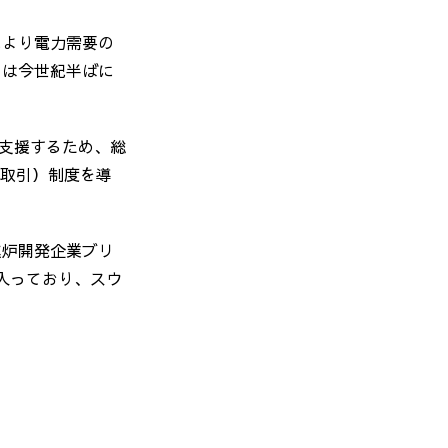
により電力需要の
くは今世紀半ばに
。
を支援するため、総
済取引）制度を導
先進炉開発企業ブリ
に入っており、スウ