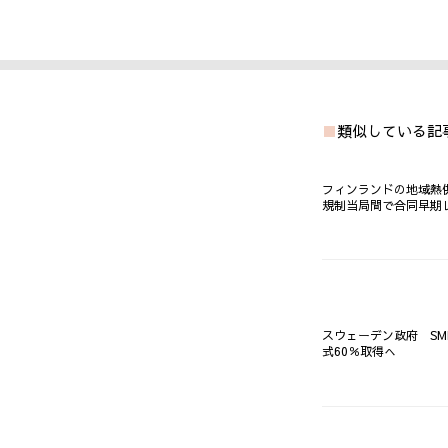
類似している記
フィンランドの地域熱
規制当局間で合同早期
スウェーデン政府 SM
式60％取得へ