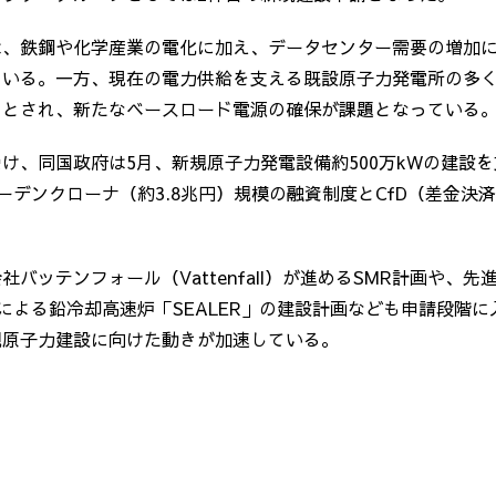
は、鉄鋼や化学産業の電化に加え、データセンター需要の増加
ている。一方、現在の電力供給を支える既設原子力発電所の多
るとされ、新たなベースロード電源の確保が課題となっている
け、同国政府は5月、新規原子力発電設備約500万kWの建設
ウェーデンクローナ（約3.8兆円）規模の融資制度とCfD（差金決
社バッテンフォール（Vattenfall）が進めるSMR計画や、
la）による鉛冷却高速炉「SEALER」の建設計画なども申請段階
規原子力建設に向けた動きが加速している。