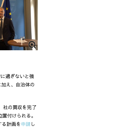
階に過ぎないと強
に加え、自治体の
XT）社の買収を完了
位置付けられる。
する計画を
申請
し