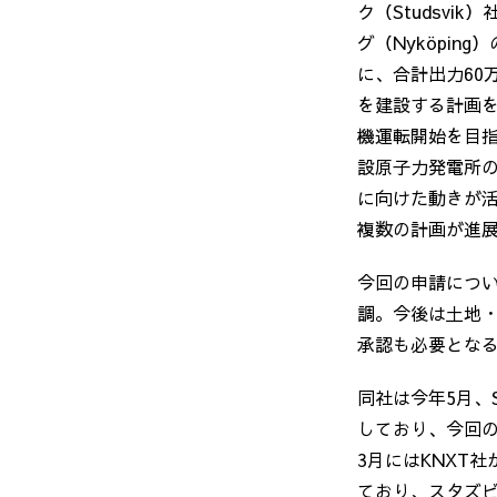
ク（Studsvi
グ（Nyköpin
に、合計出力60
を建設する計画
機運転開始を目
設原子力発電所
に向けた動きが活
複数の計画が進
今回の申請につ
調。今後は土地・
承認も必要とな
同社は今年5月、S
しており、今回の
3月にはKNXT
ており、スタズ