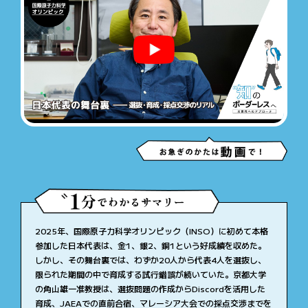
2025年、国際原子力科学オリンピック（INSO）に初めて本格
参加した日本代表は、金1、銀2、銅1という好成績を収めた。
しかし、その舞台裏では、わずか20人から代表4人を選抜し、
限られた期間の中で育成する試行錯誤が続いていた。京都大学
の角山雄一准教授は、選抜問題の作成からDiscordを活用した
育成、JAEAでの直前合宿、マレーシア大会での採点交渉までを