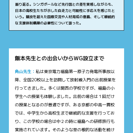
振り返る。シンガポールなど先行国との差を実感しながらも、
日本の高校生たちが示した自走力と可能性に手応えを感じたと
いう。競技を超えた国際交流や人材育成の意義、そして継続的
な支援体制構築の必要性について語った。
飯本先生との出会いからWG設立まで
角山先生：
私は東京電力福島第一原子力発電所事故以
降、全国20校以上を訪問して放射線入門の出前授業を
行ってきました。多くは関西の学校ですが、福島の小
学生への授業も体験しました。出前の場合は１回だけ
の授業となるのが普通ですが、ある京都の中高一貫校
では、中学生から高校生まで継続的な支援を行ってお
り、この学校の場合は中２の時に福島への研修旅行も
実施されています。そのような草の根的な活動を続け