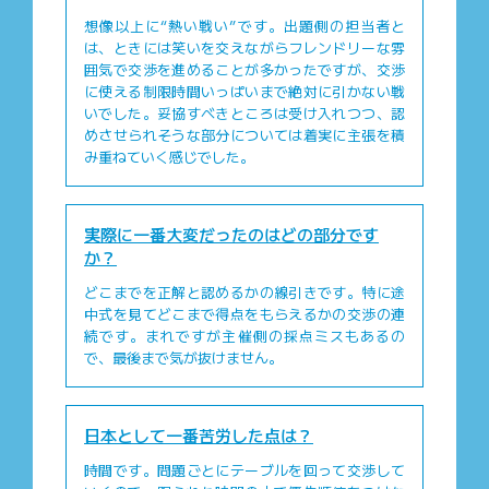
想像以上に“熱い戦い”です。出題側の担当者と
は、ときには笑いを交えながらフレンドリーな雰
囲気で交渉を進めることが多かったですが、交渉
に使える制限時間いっぱいまで絶対に引かない戦
いでした。妥協すべきところは受け入れつつ、認
めさせられそうな部分については着実に主張を積
み重ねていく感じでした。
実際に一番大変だったのはどの部分です
か？
どこまでを正解と認めるかの線引きです。特に途
中式を見てどこまで得点をもらえるかの交渉の連
続です。まれですが主催側の採点ミスもあるの
で、最後まで気が抜けません。
日本として一番苦労した点は？
時間です。問題ごとにテーブルを回って交渉して