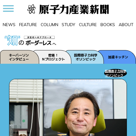
NEWS
FEATURE
COLUMN
STUDY
CULTURE
BOOKS
ABOUT
キーパーソン
密着！
国際原子力科学
加速キッチン
インタビュー
Ｎプロジェクト
オリンピック
国際原子力科学
オリンピック