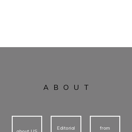
ABOUT
Editorial
from
about US