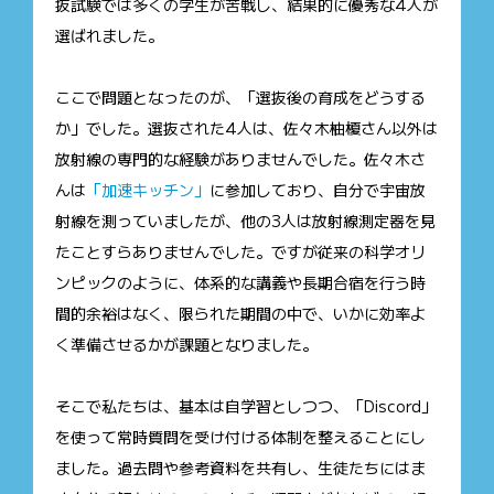
抜試験では多くの学生が苦戦し、結果的に優秀な4人が
選ばれました。
ここで問題となったのが、「選抜後の育成をどうする
か」でした。選抜された4人は、佐々木柚榎さん以外は
放射線の専門的な経験がありませんでした。佐々木さ
んは
「加速キッチン」
に参加しており、自分で宇宙放
射線を測っていましたが、他の3人は放射線測定器を見
たことすらありませんでした。ですが従来の科学オリ
ンピックのように、体系的な講義や長期合宿を行う時
間的余裕はなく、限られた期間の中で、いかに効率よ
く準備させるかが課題となりました。
そこで私たちは、基本は自学習としつつ、「Discord」
を使って常時質問を受け付ける体制を整えることにし
ました。過去問や参考資料を共有し、生徒たちにはま