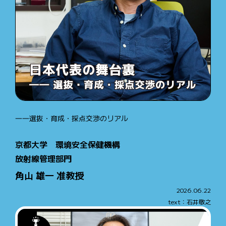
――選抜・育成・採点交渉のリアル
京都大学 環境安全保健機構
放射線管理部門
角山 雄一 准教授
2026.06.22
text：石井敬之