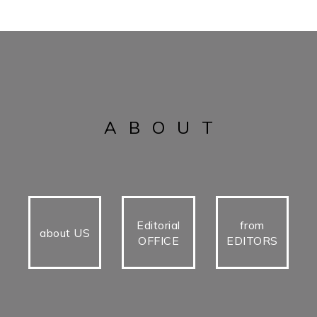
ABOUT
Editorial
from
about US
OFFICE
EDITORS