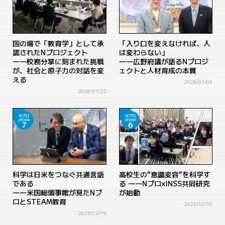
国の場で「教育学」として承
「入り口を変えなければ、人
認されたNプロジェクト
は変わらない」
――校務分掌に刻まれた挑戦
――広野府議が語るNプロジ
が、社会と原子力の対話を変
ェクトと人材育成の本質
える
2026/01/05
2026/01/22
科学は日米をつなぐ共通言語
高校生の“意識変容“を科学す
である
る ――Nプロ×INSS共同研究
――米国総領事館が見たNプ
が始動
ロとSTEAM教育
2025/12/10
2025/12/19