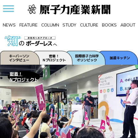
NEWS
FEATURE
COLUMN
STUDY
CULTURE
BOOKS
ABOUT
キーパーソン
密着！
国際原子力科学
加速キッチン
インタビュー
Ｎプロジェクト
オリンピック
密着！
Nプロジェクト