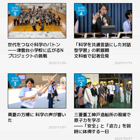
世代をつなぐ科学のバトン
「科学を共通言語にした対話
――津雲台小学校に広がるN
型学習」の新展開
プロジェクトの挑戦
文科省で記者会見
2025/11/20
2025/11/13
真夏の万博に 科学の声が響い
三菱重工神戸造船所の現場で
た
原子力を学ぶ
——「安全」と「迫力」を同
2025/11/07
時に体得する一日
2025/10/31