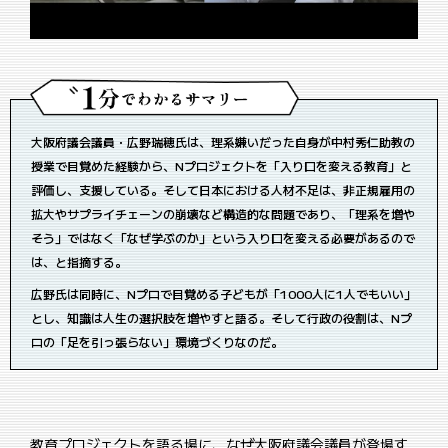
大阪
府議会議員・広野瑞穂氏は
、理系嫌いだった自身が中村
秀仁助教の
授業で
目覚めた経験から、Nプロ
ジェクトを「入り口を変え
る教育」と
評価し、支援している。そして日本における人
材不足は、非正規雇用の
拡大
やサプライチェーンの崩壊な
ど構造的な問題であり、「理系
を増や
そう」ではなく「な
ぜ学ぶのか」という入り口を
変える必要があるので
は、と指摘する
。
広野氏は同時に、Nプロで目覚める子どもが「1000人に
1人でもいい」
とし、知識は人生の選択肢を増やすと語る。そして行政の役割は、Nプ
ロの「足を引っ張らない」環境づくりなのだ。
教育プロジェクトを語る場に、なぜ大阪府議会議員が登場す