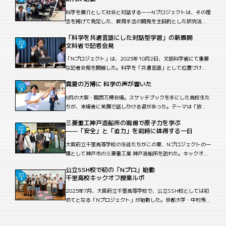
に挑戦した。教室では、大阪高校の生徒が小学生に対して、気
象や放射線を題材とした授業を行った。
科学を媒介として社会と対話する――Nプロジェクトは、その理
念を掲げて発足した、教育手法の開発を主目的とした研究活動
である。大阪高校を拠点として、高校生が主体的に科学を学
「科学を共通言語にした対話型学習」の新展開
び、その内容を地域社会に伝えることを通じて、双方向のコミ
文科省で記者会見
ュニケーションを育む点に独自性がある。
「Nプロジェクト」は、2025年10月2日、文部科学省にて重要
な記者会見を開催した。科学を「共通言語」として位置づけ、
高校生が小学生や地域社会と対話する新たな学習モデルの実践
真夏の万博に 科学の声が響いた
報告と、初の公立小学校への展開（4校、50クラス、計1704
名）が発表されたのだ。この記者会見は、Nプロジェクトが3年
8月の大阪・関西万博会場。スケッチブックを手にした高校生た
間の実践を通じて構築した「インプット・アウトプット循環型
ちが、来場者に笑顔で話しかける姿があった。テーマは「放射
学習」の成果を社会に示し、従来の科学教育の枠を超えた新し
線」。人々が避けがちなテーマを、彼らはわかりやすい言葉と
三菱重工神戸造船所の現場で原子力を学ぶ
い可能性を示す重要な節目となった。
身振りで伝えていく。京都大学の中村秀仁助教を中心に展開さ
——「安全」と「迫力」を同時に体得する一日
れる「Nプロジェクト」は、科学を“学ぶ”から“語り合う”へと変
える教育活動。その理念が、この夏、国際舞台で現実のものと
大阪府立千里高等学校の生徒たちがこの夏、Nプロジェクトの一
なった。
環として神戸市の三菱重工業 神戸造船所を訪れた。キックオフ
授業に続く第二弾は、原子力産業の「現場」を歩き、耳で聞
公立SSH校で初の「Nプロ」始動
き、手で確かめる見学会である。
千里高校キックオフ授業ルポ
2025年7月、大阪府立千里高等学校で、公立SSH校としては初
めてとなる「Nプロジェクト」が始動した。京都大学・中村秀仁
助教の指導のもと、生徒たちは放射線をテーマに、科学を学ぶ
だけでなく、それを自分の言葉で社会に伝える力を養う。クイ