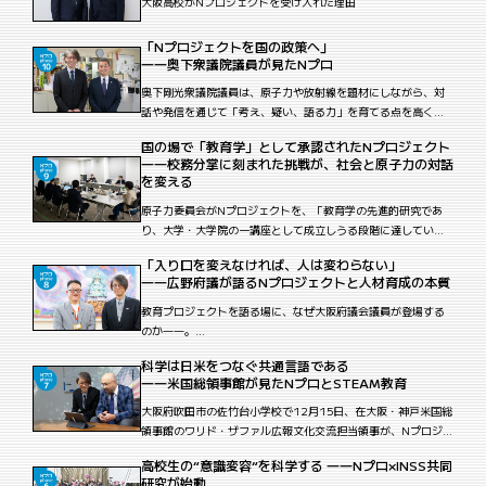
大阪高校がNプロジェクトを受け入れた理由
「Nプロジェクトを国の政策へ」
――奥下衆議院議員が見たNプロ
奥下剛光衆議院議員は、原子力や放射線を題材にしながら、対
話や発信を通じて「考え、疑い、語る力」を育てる点を高く評
価。東日本大震災後の瓦礫受け入れ議論を例に、高校生が説明
国の場で「教育学」として承認されたNプロジェクト
する意義にも言及した。
――校務分掌に刻まれた挑戦が、社会と原子力の対話
を変える
原子力委員会がNプロジェクトを、「教育学の先進的研究であ
り、大学・大学院の一講座として成立しうる段階に達してい
る」と評価。現場発の教育実践が国の場で承認された。
「入り口を変えなければ、人は変わらない」
――広野府議が語るNプロジェクトと人材育成の本質
教育プロジェクトを語る場に、なぜ大阪府議会議員が登場する
のか――。
Nプロジェクトを追ってきた中で、広野瑞穂・大阪府議会議員
科学は日米をつなぐ共通言語である
（大阪維新の会・政調会長代行）の存在は、単なる「応援議
――米国総領事館が見たNプロとSTEAM教育
員」という枠を明らかに超えていた。
大阪府吹田市の佐竹台小学校で12月15日、在大阪・神戸米国総
領事館のワリド・ザファル広報文化交流担当領事が、Nプロジェ
クトの授業に参加した。体育館で行われた「日米クイズ」には
高校生の“意識変容“を科学する ――Nプロ×INSS共同
全校児童約520人が集まり、高校生とともに米国に関する設問
研究が始動