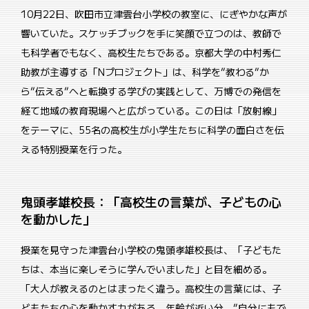
10月22日、吹田市立津雲台小学校の教室に、にぎやかな声が
響いていた。スケッチブックを手に笑顔で立つのは、教師で
も科学者でもなく、高校生たちである。京都大学の中村秀仁
助教が主導する「Nプロジェクト」は、科学を”教わる”か
ら”伝える”へと転換する学びの実践として、万博での発信を
経て地域の教育現場へと広がっている。この日は「放射線」
をテーマに、55名の高校生が小学生たちに科学の面白さを伝
える特別授業を行った。
鬼頭孝雄校長：「高校生の言葉が、子どもの心
を動かした」
授業を見守った津雲台小学校の鬼頭孝雄校長は、「子どもた
ちは、本当に楽しそうに学んでいました」と目を細める。
「大人が教えるのとはまったく違う。高校生の言葉には、子
どもたちの心を動かす力がある。年齢が近い分、”自分にもで