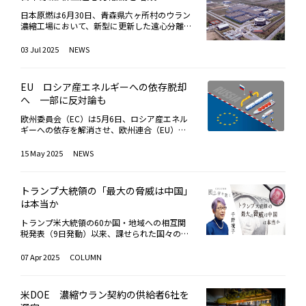
でも初めてのことで、それ自体画期的だ。しか
規ウラン購入契約は21件だった。実際に納入
ていると指摘。革新軽水炉・高温ガス炉・高速
建てても、再処理の順番が回ってこないので
間を巧みに泳いだ。共にグローバルサウスのリ
993年に開始し、2008年に世界で初めてITER
もG7は独裁・権威主義国の台頭で今、衰退か
されたウラン量は300万ポンド（約1,361ト
炉・小型モジュール炉（SMR）および核融合な
日本原燃は6月30日、青森県六ヶ所村のウラン
は」といった質問が寄せられた。金田氏は、
ーダーながら、外交手腕はモディ氏の方が何枚
が要求する出力、電力効率及びマイクロ波出力
再興かの岐路にある。G7を牽引すべきトラン
ン）で、加重平均価格は1ポンドあたり86.20
どの次世代革新炉の開発が加速するなか、それ
濃縮工場において、新型に更新した遠心分離機
「再処理工場の稼働準備は国策として進められ
も上手だった。日本とインドネシアは2年前、
時間を満たすジャイロトロンの開発に成功し
プ氏が、中国の習近平国家主席やプーチン氏と
ドル（約1万3,000円）に上った。2023年は契
らの導入に向けた論点や日本の産業競争力強化
の設計・工事計画認可（設工認）の申請が、原
ており、長期にわたり再処理工場が動かないと
「戦略的パートナーシップ」から「包括的・戦
た。このほど、世界に先駆けて１号機を設置し
の二国間・個人外交に執心し、G7に無関心、
約数26件、納入量549万ポンド（約2,490ト
に向けたあり方を提言している。特にSMRは、
子力規制委員会（NRA）から認可されたと発表
いうことは基本的にない」と説明。また、「施
略的パートナーシップ」へ関係を格上げした。
たことは、同分野における日本の技術的な優位
03 Jul 2025
NEWS
時に否定的なことが大きい。トランプ氏は目
ン）、平均価格61.93ドル（約9,400円）だっ
技術成熟度の観点から実現可能性が高く、大型
した。同工場は、濃縮ウランを製造する国内唯
設は十分な容量を確保しており、満杯になって
東南アジア随一の大国との関係は日本にとって
性を改めて示す結果となった。ジャイロトロン
下、4月の訪中成功に頭が一杯だ。歴代米大統
たことから、価格が上昇傾向にあることがうか
軽水炉における課題を克服し得る特徴を有して
一の施設で、これまで新型の遠心分離機への更
も増設で対応できる設計になっている」と述
一段と重要になりつつある。なのにこれでは、
は出力のマイクロ波を発生させる大型の電子管
領が注意深く排して来たのを知ってか知らず
がえる。また、報告書では今後10年間に見込
おり、米国などではSMR導入に向けた規制や政
新作業を4つに分けて進めてきたが、その最後
べ、燃料サイクルへの理解を求めた。
高関税などで対米関係に苦慮するインドネシア
（真空管）で、磁力線に巻き付いた電子の回転
EU ロシア産エネルギーへの依存脱却
か、G2（米中）の用語を連発して習氏を喜ば
まれる潜在的なウラン需要も示されており、2
策的支援の整備が進んでいる。日本もこうした
のひとつが、認可された形だ。同工場では現
は、中ロの独裁・権威主義体制へますます吸引
運動をエネルギー源としている。名前の由来
せ、関税交渉もその術中に嵌った感がある。ウ
025年から2034年までの最大総需要は約4億1,
動きに呼応し、先行する海外プロジェクトへの
へ 一部に反対論も
在、原子炉約1基分に相当する年間112.5トンS
されて行くだろう。独裁・権威主義体制の広が
は、磁場中の回転運動（ジャイロ運動）から来
クライナ和平を巡ってもプーチン氏にあしらわ
800万ポンド（約19万トン）に達すると推計し
参画が大きな意味を持つ、との見方を示した。
WU（分離作業単位）の濃縮ウランを生産して
りは、民主主義陣営のオウンゴールもある。戦
ている。核融合反応を起こすために高温状態を
欧州委員会（EC）は5月6日、ロシア産エネル
れているように見える。そこで2人の出番であ
ている。
一方で、次世代革新炉の初期の実装において
おり、2028年度中に、年450トンSWUのウラ
後、民主主義を代表して来た米国のトランプ大
つくりだす役割を担っており、電子レンジのよ
ギーへの依存を解消させ、欧州連合（EU）全
る。トランプ氏との相性が良い点でも共通する
は、多様な不確実性に対処する必要があり、サ
ン生産が可能な体制を目指している。ウラン燃
統領は、第2期政権発足後は内外で民主的規範
うにマイクロ波を発生させて加熱する。装置の
体で安定したエネルギー供給と価格を確保させ
2人には、トランプ氏を中ロへの傾斜から、G7
プライチェーンの整備、規制と許認可プロセス
料は、転換・濃縮・成形などの工程を経て、原
や価値観を壊して廻り、むしろ独裁・権威主義
全長は約3メートルで、出力100万ワットは電
るための、ロードマップを発表した。EUのク
へと引き戻す役割を期待したい。トランプ2.0
の合理化と確立、政府や電力需要家を含めた適
15 May 2025
NEWS
子力発電所で利用されるが、世界では転換の3
体制との親和性が滲み出る。先の「民主主義リ
子レンジの約2000倍に相当する。
リーンエネルギーへの移行と並行して、ロシア
が戦後国際秩序の破壊と再編を促していること
切なリスクシェアなどの議論が不可欠と強調し
割、濃縮の約4割をロシアが担っており、ロシ
ポート2025」に興味深いデータがあった。誰
の石油、ガス、原子力（濃縮ウランまたは燃
は、ますます明らかになって来た。2人のG7
ている。また、日本では2025年2月に閣議決定
アが世界的なシェアを占めている。増大する電
もが最初から独裁者だったのではない。独裁者
料）を平和裡にEU市場から締め出していく計
「工作」が多少とも功を奏するようなら、高市
された第7次エネルギー基本計画において、
力需要に対応するため、世界では原子力発電を
トランプ大統領の「最大の脅威は中国」
45人中27人は民主主義による統治からスター
画だ。ECは来月6月にも、ロードマップを支援
氏の「世界の真ん中で咲き誇る」日本外交も、
「原子力の最大限活用」が明記され、単一電源
積極的に活用する流れが加速しており、ウラン
トしているという。キューバの故カストロ首相
は本当か
する法案を提出するとしている。EUのロシア
夢物語から現実へと一歩踏み出せるかもしれな
種に依存しない電力システムの構築が急務とな
の需要増が見込まれるが、2022年のロシアに
やフィリピンの故マルコス大統領など独裁者た
産エネルギーへの依存を減らすために2022年5
い。
っていることを指摘。太陽光や風力といった再
よるウクライナ侵攻の長期化によって、ロシア
トランプ米大統領の60か国・地域への相互関
ちへの、我が取材経験を思い起こしても頷ける
月に開始されたREPowerEU計画により、2022
生可能エネルギーの導入が進む一方で、その発
産ウランの依存度低減に向けた動きが欧米で進
税発表（9日発動）以来、課せられた国々の反
話だ。独裁者はしばしば有能な統治者として出
年2月のロシアによるウクライナ侵攻以降に導
電量の不安定さから需給バランスの課題につい
展している。日本においても、ウラン濃縮の国
発、株式市場の暴落、インフレ・景気後退懸念
現する。有能だからこそ独裁者になると言えな
入された16の制裁パッケージや、エネルギー
ても言及されている。さらに、西側諸国で長期
産能力を維持・強化することは課題となってい
など、予想を超える激震が続いている。しかし
くもない。国民も喝采し、歓迎する。ところが
07 Apr 2025
COLUMN
供給元の多様化を通じて、ロシア産ガス輸入の
間にわたり新規建設が途絶え、1,000万点にも
る。
これはまだ序の口である。もしかするとトラン
彼らの多くは途中から、あるいは徐々に変節
シェアは45%（2021年）から15%（2023年）
及ぶ原子力サプライチェーンが崩壊の危機に瀕
プ氏は、世界を未踏の領域へと道連れにしつつ
し、終には国家や国民に致命的損害を与え舞台
に大幅に減少した。しかし、2024年に19％に
したこと、また、その間に中国とロシアは政府
あるのかもしれない。それにしても中国（3
を降りる（降ろされる）。なぜ独裁化するか。
回復。ロードマップの作成は、ロシアのエネル
米DOE 濃縮ウラン契約の供給者6社を
が主導して原子力サプライチェーンを戦略的・
4％）にはもう少し高くても良かったのにと思
ことは複雑だ。民主主義があるからと言って安
ギー輸入への過度の依存が安全保障上の脅威で