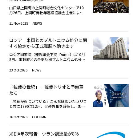
グ、科学、教育、サービス分野においても、数
クトに加え、両国はベトナムにおける原子力科
軍はパナマに侵攻。逮捕連行されたノリエガ氏
き検証していく考えを示した。※1 IAEAタス
れている。一方のMOX燃料はREMIXよりも数倍
経済性を両立させる工夫がSMR普及の鍵になる
千の雇用の創出が想定されている。送電線など
学技術センター（CNST）建設プロジェクトも
は、その後の人生の大半を米刑務所で送った後
クフォースには、IAEAからは独立した立場で参
多くのプルトニウム（最大5%）を含む上に、
と指摘。「既存技術の活用や設計改善、量産効
山口県上関町の上関町総合文化センターで10
のインフラ整備、教育・人材育成の強化による
実施しており、ロシア設計の研究炉を建設する
に病気と高齢を理由にパナマに戻され、亡くな
加するアルゼンチン、オーストラリア、カナ
劣化ウランを使用。保有する劣化ウランの在庫
果などを通じたコスト低減が重要になる」とコ
月26日、上関町青壮年連絡協議会主催による
スキル向上、原子力クラスター形成で国内産業
計画である。今年4月には同センターの実現可
った。会見の最後に「パナマと将軍の今後はど
ダ、中国、フランス、韓国、マーシャル諸島、
を活用することにもつながる。ロスアトムの試
メントした。さらに、開発の方向性について
「エネルギー講演会」が開催された。後援は日
を活性化させて国際競争力を高め、エネルギー
能性調査（F/S）が完了し、建設契約に関する
のように？」と尋ねると、「国家は永遠に不滅
ロシア、英国、米国、ベトナム出身の11名の
算では、VVER燃料集合体が25％のMOX燃料棒
は、「安全性を前面に打ち出す設計」と「構造
本原子力産業協会。講師にはユニバーサルエネ
11 Nov 2025
NEWS
安全保障と経済・技術の自立性を長期的に向上
協議が開始される予定。また、ロシア製燃料を
である。私については『神のみぞ知る』とさせ
専門家が含まれる
と残り75％の標準濃縮ウラン燃料棒（回収ウ
を簡素化してコスト低減を狙う設計」という2
ルギー研究所の金田武司代表取締役社長が招か
させる考えだ。
使用するダラット研究炉が順調に稼働し、医療
て頂く」と運命を覚悟していたかのようだっ
ランを含む）で構成される場合、プルトニウム
つの流れがあると説明した。SMRの開発計画は
れ、「エネルギーから見た世界情勢と日本の歴
用同位体を供給している。さらにベトナムは、
た。今、マドゥロ氏の脳裏を過るものは何だろ
含有量はフルREMIX燃料の集合体と同等とな
2025年時点で100件超に増加しているもの
史～改めて原子力を考える～」をテーマに約2
ロシアのウリヤノフスク州ディミトロフグラー
う。独裁者連行の報に多くのベネズエラ市民が
ロシア 米国とのプルトニウム処分に関
り、VVER-1200のライフサイクル全体におい
の、現在、多くは初期検討段階にとどまってい
時間の講演を行った。冒頭、同協議会の守友誠
ドにある原子炉科学研究所で建設中の多目的ナ
街頭に飛び出し、歓喜したのもパナマと同じ
する協定から正式離脱へ動き出す
て、天然ウランの消費量を20％以上削減する
ることを踏まえ、新たな産業としてはまだ立ち
会長が登壇し、第7次エネルギー基本計画で原
トリウム冷却高速中性子研究炉（MBIR, 15万k
だ。不正選挙で大統領の椅子に居座り続けたマ
と予測されている。なお、バラコボ1号機炉心
上がり段階にあるとも指摘する一方、中国やロ
子力を最大限活用する方針が示されたことに加
Wth、2027年稼働予定）を基盤とする国際コ
ドゥロ氏には、そもそも統治者の資格はなかっ
ロシア国家院（連邦議会下院=Duma）は10月
へのMOX燃料装荷にあたり、NIIARの研究炉と
シアでは実証段階に近い案件が多く、米国では
え、中国電力が上関町で使用済み燃料の中間貯
ンソーシアムへの参加にも関心を示している。
た。しかしデュープロセスを無視したばかり
8日、米政府との余剰兵器プルトニウム処分に
カルーガ州オブニンスクにある物理エネルギー
設計の検討が活発化しているなど、各国の開発
蔵施設の立地が可能であると報告したことにつ
加えて、北極海航路を活用した物流、ロスアト
か、ベネズエラの国家運営も石油権益も当面、
関する協定から正式離脱する法案を採択した。
研究所（FEI）のBFS-1臨界試験装置においてM
状況に違いがある現状を説明した。将来展望に
いて触れ、「中間貯蔵施設の建設は上関町や周
ム傘下の極東海運会社であるFESCO輸送グル
米国が握ると公言するドナルド・トランプ大統
同協定は2000年に両国によって署名され、米
23 Oct 2025
NEWS
OX燃料棒の試験を実施。バラコボ発電所にお
ついては、日本のように既に送電網が整備され
辺の市町村が抱える人口減少・高齢化・厳しい
ープによるコンテナ輸送、積層造形技術（3D
領も、剥き出しの権力行使と米国益優先が過ぎ
ロ双方でそれぞれ34トンの余剰兵器プルトニ
けるMOX燃料の試験運転は、ロシア連邦環
た国の大型原子力サイトにおいては、SMRの優
財政状況といった現実を打開し、地域活性化に
プリンティング）、エネルギー貯蔵システムな
て、大義がない。気に入らぬ相手は軍事力で排
ウムを軍事目的に利用できないように並行して
境・技術・原子力監督庁（ロステフナゾル）と
位性が限定的になる可能性があるとも指摘し
繋げることができる」と述べ、原子力がもたら
ど、新たな分野での協力が有望視されている。
除し、自分の支配下に置くという点で、これで
処分することを目的とするもの。ロシア政府は
の厳格な連携のもと、同庁が発行した認可に従
た。その一方で、大型炉では電力供給が過剰と
す経済的メリットをまちづくりに生かす意義を
「独裁の世紀」― 独裁トリオと予備軍
ベトナム国会は2024年11月、国内電力需要の
はウクライナを侵略したロシアのウラジーミ
2016年10月、米政府が協定に基づく義務を履
って実施されている。ロスアトム燃料部門であ
なる地域や途上国、工場における熱・電力・水
強調した。続いて登壇した金田氏は、世界各地
たち ―
拡大を受け、ニントゥアン原子力発電プロジェ
ル・プーチン大統領と変わらぬことになる。ト
行できないことを理由に、連邦法により同協定
るTVEL社のA. ウグリュモフ研究開発担当上級
素の複合利用、データセンター用途などではS
の経済・社会問題の背後にエネルギー問題が存
クト再開の政府提案を承認。原子力発電開発を
ランプ大統領と電話会談し、「緊密な日米協
の履行を停止していた。同協定は、2000年9月
副社長によると、現在、VVER-1200向けの第5
MRの適性が高いと述べた。特にAI向けデータ
在することを指摘。国家の破綻、通貨価値の暴
「独裁が近づいている」――こんな謎めいたセリフ
含む改正電力法も承認された。同プロジェクト
力」で一致したばかりの高市早苗首相は、国際
に米ロ両国により署名され、2011年7月に発
世代の燃料集合体、MOX燃料およびクロム被
センターについては、都市近郊に立地する必要
落、停電、戦争などを例に挙げ、「ニュースで
と共に1990年12月、ソ連外相を辞任し、国際
ではロシアと日本がベトナムに協力して、それ
政治のリアルを実感したことだろう。ただここ
効。2010年4月の議定書により、両国ともMOX
覆の燃料棒、完全自動化ペレット製造の新技術
がなく、送電制約も踏まえれば、SMRを設置し
報道される出来事の多くは、エネルギーの視点
政治の表舞台から消えたのは、銀髪と射るよう
ぞれ第一および第二原子力発電所（各200万k
は持ち前の即決即行より熟慮断行の時。同志国
（ウラン・プルトニウム混合酸化物）燃料に加
の開発まで試験的に進めており、将来的には、
て直接電力を供給する形は合理的だとの見方を
から見るとその構造が理解できる」と語った。
な眼差しがトレードマークの故シェワルナゼ氏
16 Oct 2025
COLUMN
W）を建設する計画だったが、経済状況を理由
と連携し、冷静に着々と政治日程を進めていく
工して原子炉で燃焼処分するとしていたが、米
これらの技術を全部盛り込んだ次世代燃料とし
示した。その一方で、原子力安全に対する社会
同氏は、ベネズエラで発生したハイパーインフ
だった。それから約35年。プーチン・ロシア
に2016年11月に全て白紙となっていた。
他ない。今月中旬、イタリアのジョルジャ・メ
国は、サウスカロライナ州にあるエネルギー省
て一本化する方針であるという。
的な懸念や核セキュリティ対策が大きな課題で
レを取り上げ、「米国企業による石油独占に反
大統領の独裁の見事な予言となっただけでな
ローニ首相がVIPのトップを切って来日するの
のサバンナリバー・サイトにおけるMOX燃料
あるとも指摘。そのうえで、成功事例が生まれ
発した国有化政策が、米国の経済制裁を招き、
く、今や世界は「独裁の世紀」と呼びたいほど
は、その意味でタイムリーだ。今年は日本とイ
製造施設建設のコスト増加と計画遅延から方針
米EIA年次報告 ウラン調達量が8%
れば、そこから普及が広がる可能性は十分にあ
結果的に通貨の暴落につながった」と説明。ま
独裁・権威主義体制が跳梁跋扈している。最近