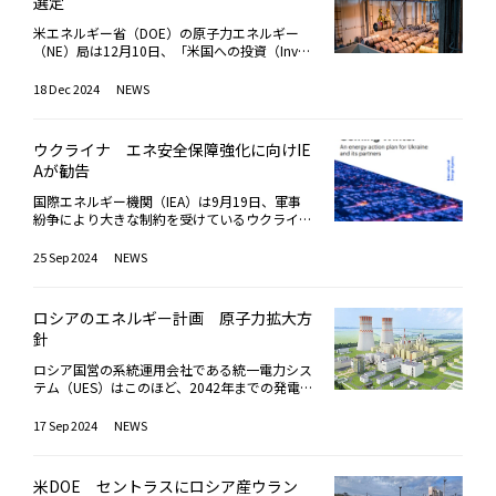
継続的に強化したことを踏まえ、原子力発電所
選定
う。先行の追加関税を加えた54％は各国の中
心出来ない。世紀の独裁者、ヒトラーは当時も
あり、より一層、協調的な行動の必要があると
の新設やサプライチェーンの維持・強化は自国
では確かに高い。しかし商務省によれば昨年の
っとも民主的と言われたワイマール憲法の下、
の認識による。ECは、EU大でのロシア産エネ
米エネルギー省（DOE）の原子力エネルギー
の電力システムのみならず、国際的な安全保障
米国の貿易赤字額は中国が2,954億ドルと断ト
選挙によって合法的に登場した。折しも今年の
ルギー輸入の段階的廃止が、適切に実施される
（NE）局は12月10日、「米国への投資（Inves
や産業競争力にとっても重要な意味を持つとし
ツのトップである。なのに赤字額で言えば微々
ノーベル平和賞は反独裁を掲げる南米ベネズエ
よう、EU加盟国と協力していく。具体的に
ting in America）」アジェンダの一環として、
た。その他、同レポートでは、各種次世代炉の
たるカンボジアの49％を筆頭に、ラオス4
ラの野党指導者マチャド氏に決まった。平和賞
は、加盟各国は2025年末までに、ロシアのガ
米国における新たなウラン生産能力の拡大にイ
技術的特性、また、FOAKリスク（First of a Kin
18 Dec 2024
NEWS
8％、ベトナムに46％、ミャンマー44％はヒド
委員会も「独裁の世紀」化を憂慮している証拠
ス、石油、原子力（濃縮ウランまたは燃料）の
ンセンティブを与えるため、低濃縮ウラン (LE
d、初号機）への対応の必要性が記されてい
イ。これでは小国いじめだ。タイ36％、イン
だろう。かつて有数の産油国で豊かだったベネ
輸入の段階的な廃止にいかに貢献するかについ
U) の調達契約を締結する6社を選定した。燃料
る。同様に、諸外国のSMR開発・社会実装の動
ドネシアと台湾32％などを併せ考えると、こ
ズエラは、大衆の圧倒的人気を得た故チャベス
て、国家計画を作成する。同時に、エネルギー
分野において、ロシアの影響を受けない強靭な
向を踏まえ、日本としても、中長期的なSMRの
れは東・東南アジアへの狙い撃ちも同然で、対
ウクライナ エネ安全保障強化に向けIE
大統領の反米・独裁的統治により民主主義は死
移行を加速しながら、エネルギー供給の多様化
サプライチェーンを構築しつつ、全米の消費者
導入可能性を見据えて、海外プロジェクトへの
中政策の要・インド太平洋をどうしようという
に、今や破綻国家も同然だ。国外脱出者はこれ
Aが勧告
と安全保障を維持し、価格と市場への影響を排
が安価で信頼できる電力と高賃金のクリーンエ
参画や人材・部品供給の支援を通じて、競争力
のかと勘繰りたくなる。もっと言わせて頂けば
までに約800万人にも上る。独裁政治のツケが
除するための努力を続けていくとしている。ロ
ネルギー関連の雇用を保証する、米政権の肝入
強化と安全保障上の優位性確保が急務であると
相互関税は中国だけに絞れば良かったのだ。そ
国際エネルギー機関（IEA）は9月19日、軍事
もたらした最悪の事例の１つと言える。マチャ
ードマップには、以下の対策が含まれている。
りの施策である。DOE原子力局のM. ゴフ首席
した。そして最後に、安全性への客観的な判断
の方が問題が分かり易い。「暴論」かもしれな
紛争により大きな制約を受けているウクライナ
ド氏の戦いの強力な支援者は、ノーベル平和賞
ガス：EU市場におけるロシア産ガスの透明
次官補代理は、「今回の調達契約は、米国にお
と丁寧な対話を通じた社会的受容も不可欠であ
い。しかしトランプ関税自体が暴論なのだ。暴
のエネルギーインフラの状況を検証した報告書
が欲しくてたまらなかったトランプ氏である。
性、監視、トレーサビリティを向上させ、202
けるウラン濃縮能力の安全かつ責任ある構築を
り、脱炭素化やエネルギー安全保障の実現に向
論には暴論を。というのもトランプ氏が第1期
「Ukraine’s Energy Security and the Coming
これを機にトランプ氏も反独裁・民主主義擁護
25 Sep 2024
NEWS
7年末までにロシア産ガス（パイプラインとLN
促進するもの。米国のエネルギー安全保障を強
け、政治・産業界による継続的な支援の必要性
政権以来一貫して「最大の脅威は中国」と言い
Winter」を公表した。報告書は、ロシアによる
に転じてはどうか。評価は確実にアップする。
Gの両方）の全面輸入禁止を導入。ロシア産ガ
靭にするため、米国内における濃縮ウランの生
を強調している。
続けて来たにしては、言葉と行動が未だ合致し
ウクライナのエネルギーインフラに対する攻撃
変身トランプを見たい。
ス供給業者との新規契約は禁止され、スポット
産能力を向上させなければならない」として、
ていないこともある。例は相互関税だけに留ま
が激しさを増すなか、冬が近づくにつれ深刻な
契約（即時支払い）は2025年末まで、既存の
今回の契約締結の意義を強調した。DOEが調達
ロシアのエネルギー計画 原子力拡大方
らない。トランプ氏がウクライナ停戦を急ぎ、
リスクが生じていると指摘、今後数か月間、ウ
長期契約による輸入も2027年末までに禁止。
契約を締結したのは以下の6社。LEU供給で競
針
ロシアのプーチン大統領にすり寄るのも、デン
クライナ国民が電力と暖房に確実にアクセスで
なお、ロシア産ガスを代替する、ロシア以外か
争原理を生み出し、強力な投資の促進をねら
マーク自治領グリーンランドを召上げようとい
きるよう、迅速なアクションと追加支援の必要
らのLNG調達は2028年までに約2,000億㎥の増
う。American Centrifuge Operating, LLC（セ
ロシア国営の系統運用会社である統一電力シス
うのも、さらにはパナマ運河の再支配を目論む
性を勧告している。ウクライナのエネルギーシ
加を予想。石油：石油を輸送するロシアの「影
ントラス・エナジー傘下）General Matter, Inc
テム（UES）はこのほど、2042年までの発電
のも、すべては真の敵・中国との戦いに持てる
ステムは、2022年2月のロシアによるウクライ
の船団」（Shadow fleets：ロシアが制裁回避
Global Laser Enrichment, LLCルイジアナ・エ
設備の配置に関する基本計画の草案を明らかに
リソースのすべてをつぎ込み、集中するためと
ナ侵攻以来2年連続で冬を乗り越えてきたもの
のために雇用する船舶）に対する制裁を実施。
ナジー・サービシーズ社（ウレンコ傘下）Lase
した。なお、草案の公開討論が8月20日より実
17 Sep 2024
NEWS
解説されてきた。果たして本当にそうだろう
の、2024年春以降、発電所、熱供給プラン
原子力：ロシアの濃縮ウランの輸入に対する貿
r Isotope Separation Technologies, IncOrano
施されている。UESのD.ピレニェクス系統運用
か。トランプ戦線は「標的」が増えるばかり。
ト、送電網などに対する攻撃が激化したことに
易措置の提示。欧州原子力共同体（ユーラト
Federal Services, LLCDOEはLEUの新たな国内
局長は9月3日、記者からのインタビューの中
これでは一体何時になったら本命・中国に立ち
より、同国のエネルギーインフラは大きな負担
ム）供給局が共同で締結した、ロシア由来のウ
生産能力を掘り起こし、米国の既存の原子力発
で、公開討論は計画手続きの透明性を目的とし
向かうのか？たとえ本当でも時間切れにならな
にさらされている。報告書によると、8月下旬
米DOE セントラスにロシア産ウラン
ラン、濃縮ウラン、その他の核物質の新規供給
電所のほか、将来の先進炉の国内外での展開に
ていると強調。これまで草案の策定にあたり、