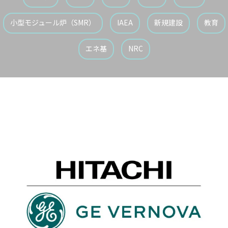
とはない」と言ったとか。真偽のほどは不明だ
ある大規模発電所から供給。今後、2024年末
は3%に縮小）濃縮ウランまたは燃料：2,800
5%をロシア産が占める。J. バイデン大統領は
Ⅱ原子力発電所（スモレンスク州）2033～20
が、ASEAN諸国の空気を代弁しているように感
にウクライナ経由のロシアのガス輸送協定が終
トン（EU 7か国）（EU需要のウランの14%以
今年5月、ロシアからのLEU輸入禁止法案に署
35年、VVER-optimum×2基（PWR）、計240
じる。今回のASEAN6か国への高関税は、米国
了予定であることから、モルドバの電力の供給
小型モジュール炉（SMR）
IAEA
新規建設
教育
上、転換サービスの約23％、濃縮サービスの
名し、8月に発効した。一方で、米国の既存の
万kWeノボチェルカスク原子力発電所（ロスト
頼むに足りずどころか不信感を増し、こうした
保証に大きな不確実性をもたらしている。))EU
約24%をロシアが充足）
原子力発電所が運転を中断することのないよう
フ州）2036～2038年、VVER-optimum×2基
流れに拍車を掛け兼ねないと懸念する。離米・
のシステムと統合された、市場ベースの、回復
DOEは、DOE長官が国務長官および商務長官と
（PWR）、計240万kWeレフティンスク原子力
反米の流れが世界に広がる可能性だってある。
力のある持続可能なエネルギーシステムの基礎
協議の上、特定の状況下で特定量のロシア産L
発電所（スベルドロフスク州）2041年、BN-o
エネ基
NRC
喜ぶのは中ロだ。トランプ氏の疲れを知らぬ獅
の構築F. ビロルIEA事務局長は、ウクライナの
EUに免除を与えるプロセスを発表。この規定
ptimum×1基（高速炉）、125.5万kWe南ウラ
子奮迅ぶりは持ち時間が限られていることもあ
現況は、世界で最も差し迫ったエネルギー安全
に基づく免除は、2028年1月1日までに終了す
ル原子力発電所（チェリャビンスク州）2038
ると言える。再選はなく（当人はウルトラCを
保障問題の一つであり、「今冬はこれまでで最
る。ロシアは11月、対抗措置として、ロシア
～2040年、BN×2基（高速炉）、計251万kWe
望んでいるが）、来年はもう中間選挙である。
も厳しい試練となるであろう」と懸念を示す一
産濃縮ウランの米国への一時的な輸出制限を決
クラスノヤルスク原子力発電所（クラスノヤル
中間選挙で与党苦戦の通例を覆せず共和党多数
方、10項目の勧告が迅速かつ効果的に実施さ
議した。脱炭素化やロシア産原子燃料への依存
スク地方）2037～2042年、BN×4基（高速
派議会が崩れると、大統領は急速にレイムダッ
れれば、大きな効果が期待できる、との見方を
の回避、エネルギーセキュリティの強化を要因
炉）、計502万kWe鉛冷却高速実証炉（トムス
ク化する。トランプ氏を見ながら思い浮かぶ諺
示している。
とする、世界的な原子力発電への評価の高まり
ク州）2028年、BREST-OD-300×1基、30万k
は「急いては事を仕損じる」である。以上、ト
を受け、世界的に濃縮役務の需要が増加してい
Weプリモルスク原子力発電所（沿海地方）20
ランプ氏の「中国は最大の脅威」論を巡る疑問
る。英国に本拠地を置く、グローバルな濃縮事
39～2042年、VVER-S/600×2基（PWR）、計
を呈してきた。ひょっとしてトランプ氏は米ロ
業者であるウレンコ社は、米国における濃縮ウ
120万kWeハバロフスク原子力発電所（ハバロ
中3極による世界3分割支配を考えているので
ランの需要増に応えるため、同社（ウレンコU
フスク地方）2036～2038年、VVER-S/600×2
はないかというのが、疑問への私なりの答えで
SA）がニューメキシコ州ユーニスで操業す
基（PWR）、計120万kWeノリリスクASMM
ある。あくまで仮説だが、そう考えた方が腑に
る、米国で唯一の商業用濃縮プラントを拡張
（SMR）（クラスノヤルスク地方）2032～20
落ちる。トランプ氏は米国の世界への責任や支
し、生産能力の拡大を目指している。同プラン
37年、RITM-400×4基（PWR）、計32万kWe
配などに関心は薄く、とにかくアメリカ・ファ
トは現在、米国の電力会社の濃縮ウラン需要の
（電力消費者との合意後に実施)ヤクーツクAS
ーストである。同盟国カナダにかくも攻撃的な
約1/3をカバーしている。なお、米原子力規制
MM（SMR）（サハ共和国）2030～2031年、R
のも、吸収して南北アメリカを手中に収めたい
委員会（NRC）は12月11日、ウレンコUSAに
ITM-200N×2基（PWR）、11万kWe（内、1基
のだ。その先のグリーンランドも買収すればさ
対し、ウラン濃縮レベルを最大10%に引き上
は、電力消費者との合意後に実施)チュクチAS
らに結構。小国パナマは言うに及ばず。欧州は
げるライセンス修正を承認した。NRCの承認に
MM（SMR）（チュクチ自治管区）2030年、S
ロシアに、アジアは中国に、それが嫌なら自分
より、既存の原子力発電所の燃料交換期間の短
HELF-M×1基（PWR）、1万kWe（電力消費者
たちで戦って彼らに勝て。春眠暁を覚えず、何
縮や、一部の先進炉への燃料供給が可能とな
との合意後に実施)バイムスキーMPEB（SMR）
やら悪い夢を見てしまったのだろうか。
る。
（チュクチ自治管区）2027～2031年、RITM-2