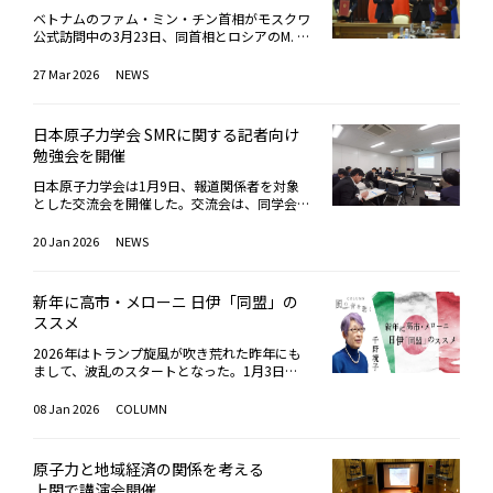
育成、⑦デジタル化――を柱に掲げる。建設計画と
て、IAEAと連携しつつ、国内外に向けた透明性
いう。各燃料集合体には、従来のジルコニウム
しては、第1、第2サイトは、同国の南部エリ
ベトナムのファム・ミン・チン首相がモスクワ
の高い情報発信を継続し、理解促進に努めてい
合金被覆にクロム被覆を施した燃料棒が312本
アに計画。第1サイトでは、ロシア国営原子力
公式訪問中の3月23日、同首相とロシアのM. ミ
く方針を示した。東京電力の佐藤学執行役員
含まれており、そのうち18本はMOX燃料を使
企業ロスアトムとの協力により、アルマティ州
シュスチン首相立会いの下、ロシア国営原子力
は、「2023年8月以降、計19回のALPS処理水
用している。ロスアトムはこの燃料と構造材料
のジャンブール地区にて、ロシア製VVER-1200
企業ロスアトムのA. リハチョフ総裁とベトナ
27 Mar 2026
NEWS
放出を実施してきたが、いずれも安全かつ計画
の組み合わせを、高速炉だけでなく、従来の軽
×2基の建設が決定しており、2025年8月にエ
ムのチャン・バン・ソン政府官房長官の署名に
通りに進めてきた」と説明。また、IAEAによる
水炉もクローズド・サイクルに組み込む上で、
ンジニアリング調査が開始されている。第2サ
より、ベトナムにおけるニントゥアン第一原子
同レビュー活動に加え、SNSを通じた情報発信
戦略的に重視している。MOX燃料は、劣化ウ
イトでは、最大出力240万kWeの導入を計画し
力発電所の建設協力に関する政府間協定が締結
や、IAEA常駐検査官・職員による監視活動が
ランと使用済み燃料由来のプルトニウムから製
日本原子力学会 SMRに関する記者向け
ており、第1サイトと同じ、ジャンブール地区
された。本協定は発電所建設に必要な法的枠組
「透明性向上につながっている」と述べた上
造。ATF向けに開発されたクロム被覆燃料棒
勉強会を開催
がすでに候補として特定されており、中国との
みを整備し、今後数十年にわたるロシアとベト
で、客観性と透明性の維持に向け、今後も常に
は、過酷事故での安全性と耐性を高めるだけで
協力が有望視されている。第3サイトでは、最
ナムの原子力分野での協力の方向性を定めるも
改善に努めていく姿勢を強調した。同レビュー
なく、完全に自動化された「無人」燃料製造を
日本原子力学会は1月9日、報道関係者を対象
大合計出力120万kWeの小型モジュール炉（SM
の。同協定では、原子力発電所建設プロジェク
を総括しているIAEAのグスタヴォ・カルーソ調
可能にし、現場作業員の放射線被ばくを最小限
とした交流会を開催した。交流会は、同学会の
R）の導入を計画。さらに、電力消費量の増加
トの実施における条件および主要な協力分野を
整官は、今後もIAEAがALPS処理水の放出に関
に抑制する効果があるという。なお、ロスアト
社会・環境部会が毎年実施しているもので、今
が予測される中、有望な地域に4番目の原子力
規定しており、ロシア設計のPWR=VVER-1200
する独立した監視機関の中心的役割を担うと説
ムがVVER向けに開発した最初のウラン・プル
年は、近年注目が高まる小型モジュール炉（S
20 Jan 2026
NEWS
発電所の建設プロジェクトを実施する計画を示
×2基を採用した総発電設備容量240万kWeと
明。モナコやオーストリア・ザイバースドル
トニウム混合燃料にREMIX（REgenerated MIXt
MR）をテーマに設定。エネルギー総合工学研
している。SMR導入については、地域的な特
なる発電所の建設を想定。参照モデルは、ロシ
フ、ウィーンのIAEA環境研究所およびIAEA福島
ure=再生混合物）燃料がある。REMIX燃料は、
究所・原子力技術センター原子力チームの都筑
性、プロジェクトの技術的・経済的な妥当性を
アのレニングラード第Ⅱ原子力発電所1-2号機
ALPSラボにおいて、各種試料（処理水、希釈
使用済み燃料の再処理過程で生じるウランとプ
和泰氏を講師に招き、世界のSMRの開発動向や
考慮し、SMRの適用可能性に関する技術経済分
（VVER-1200採用、各2018年、2021年に運転
新年に高市・メローニ 日伊「同盟」の
水、海洋環境サンプルなど）に関する分析、検
ルトニウムの混合物を分離せずに回収し、濃縮
技術的特徴、導入を巡る課題に関する解説が行
析を行い、SMRの設置優先地域の特定（エネル
開始）である。ロスアトムのリハチョフ総裁
ススメ
証を継続し、分析・検証結果を国内外へと発信
ウランを添加して製造。プルトニウム含有量は
われた。SMRについて都築氏はまず、現地で一
ギー不足地域や電力網インフラが未整備な地域
は、「これは単に原子炉2基を建設するための
すると述べた。またカルーソ調整官によると、
低い（最大1.5％）。その中性子スペクトルは
から組み立てるのではなく、工場で製造し、現
を含む）、および老朽化した石炭火力発電所の
協定ではない。ベトナムのエネルギー自立を強
2026年はトランプ旋風が吹き荒れた昨年にも
2025年から海洋環境、地下水、気象条件に関
標準の濃縮ウラン燃料と変わらず、炉心におけ
地で据え付ける方式を採ることで、建設コスト
代替可能性を検討していくとしている。安全面
化し、経済成長の新たな機会を切り開く長期的
まして、波乱のスタートとなった。1月3日
する追加モニタリングも開始しており、2026
る燃料挙動が似ていることから、原子炉の設計
の低減や工期短縮が期待できる点を強調した。
では、福島第一原子力発電所事故の教訓を反映
な産業パートナーシップの礎である」と語っ
（現地時間）、米国は戦闘機や無人機で南米ベ
年には追加措置プログラムも本格化すると説明
変更や追加の安全対策なしに導入可能である。
モジュール化の程度は設計によって異なるもの
し、外部電源なしでも機能する受動的安全シス
た。ロシアのVVER-1200は国内外で運用され
ネズエラを攻撃し、ニコラス・マドゥロ大統領
08 Jan 2026
COLUMN
した。カルーソ調整官は、「IAEAは今後も、独
バラコボ発電所1号機に装荷されたREMIX燃料
の、近年では原子炉本体も工場で製造する設計
テムを採用、国際基準に基づく廃棄物管理を実
ており、ロスアトムの原子力輸出の中核をなし
夫妻を拘束連行した。筆者にはまるでデジャブ
立性、科学的根拠、透明性に基づくモニタリン
集合体3体が、18か月サイクル×3回のパイロ
が登場していることや、ロシアの浮体式原子炉
施すると強調した。この戦略の推進により、建
ている。ロシアとベトナムは多方面で長年にわ
だ。麻薬問題から対米対立を深めていた中米パ
グを継続していく」と述べた上で、福島で行わ
ット運転を2026年3月に成功裏に終了。ウリヤ
のように、船舶に搭載して運用する方式などが
設段階（1つの原子力発電所の建設ピーク時に
たる協力関係を築いており、原子力はその中で
ナマの最高実力者マヌエル・ノリエガ将軍に単
れているALPS処理水の放出が関連するすべて
ノフスク州のディミトロフグラードにある原子
紹介された。また、軽水炉の小型化自体に特段
原子力と地域経済の関係を考える
は最大1万人）だけでなく、エンジニアリン
も重要な位置づけ。ニントゥアン第一プロジェ
独会見した1か月あまり後の1989年12月、米
の国際安全基準と整合していることを、引き続
炉科学研究所（NIIAR）で照射後試験が計画さ
の技術的な革新性はないとしつつも、安全性と
上関で講演会開催