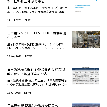
タリアの外交関係樹立160周年の節目にあた
を転換し、不活性物質で希釈して埋設処分する
増 価格も12年ぶり高値
るとの見通しを示した。さらに、SMRや原子力
た、ロシアとウクライナの戦争の背景にもエネ
のニュース映像が脳裏から離れない。中国・北
る。大政奉還前年の1866（慶応2）年、日本は
計画を提案した。協定では、両国で合意があれ
への社会的理解を広げるためには、「安全性の
ルギー資源の争奪があると述べた。さらに、米
京で9月3日に行われた「抗日戦争・反ファシ
安政5か国条約の一環でイタリアとの修好通商
ば処分方法の変更が可能であるとされていた
米エネルギー省エネルギー情報局（EIA）は9月
強調だけでは不十分だ」と述べ、エネルギー安
国テキサス州で2021年に発生した大寒波によ
ズム戦争勝利80周年記念式典」の記念行事
条約を締結した。その160年後、いずれも初の
が、ロシアは米国の示す方法では不可逆的な処
30日、2024年のウラン市況年次報告書（Urani
全保障や脱炭素、コストといった観点を総合的
る大停電を例に挙げ、「同州は風力発電に依存
で、習近平・国家主席を真ん中に、向かって右
女性宰相が両国を率いるとは、偶然以上の歴史
分にはならないと主張し、2016年に同協定の
um Marketing Annual Report）を公表した。報
に示し、日本にとって原子力が果たす役割を丁
していたが、マイナス18度の寒波で風車が凍
に北朝鮮の金正恩・朝鮮労働党総書記、左にプ
の采配を感じるのは筆者だけだろうか。しかも
履行を停止した。今後、連邦院（上院）で法案
告書によると、米国の民間原子力発電事業者に
14 Oct 2025
NEWS
寧に説明する必要があるとした。原子力によっ
結し停止、大規模な停電が発生した。その結
ーチン大統領の独裁トリオが天安門へと行進す
2人には共通点が意外に多い。親の七光りとは
を承認後、大統領の署名を経て、協定からの正
よるウランの調達量と価格はともに上昇傾向に
て一定の電力供給を確保できれば、エネルギー
果、電気代が高騰し、一般家庭に180万円の電
る、あのシーンだ。国連制裁や国際刑事裁判所
無縁の叩き上げの政治家であること。政治信条
式離脱となる。一方で、露大統領は来年2月の
あり、価格は2012年以来の高値を記録した。
自給率の低さに起因する非常時においても、医
気料金の請求書が届くなど大混乱となった」と
（ICC）から逮捕状が出ているお尋ね者が、白
も保守で共通すること。特にメローニ氏は若い
期限後も新戦略兵器削減条約（新START）の1
海外依存は依然として高いが、国内供給の割合
療や決済インフラなど社会の基盤機能を維持で
紹介。同氏はこの事例を通じて、電力自由化の
昼堂々揃い踏みをするなんて、かつては考えら
日本製ジャイロトロン ITERに初号機据
頃にネオファシズムのイタリア社会運動や国民
年延長を提案し、米大統領が興味深い考えだと
がやや回復している。2024年に米国の民間原
きる可能性があるとして、こうした現実的な視
落とし穴を指摘し、自由化の影響や再エネ依存
れなかった。世界も見て見ぬふり。人々がいか
付け完了
同盟に属し、「極右・国家主義者」のレッテル
述べたことから、一部の議員からは何らかの軍
子力発電事業者が購入したウランは、U₃O₈換
点に基づく議論の重要性を強調した。
のリスクについて再考を促した。また、ドイツ
に独裁慣れしてしまったかを物語っている。3
も貼られた。しかし2022年の首相就任後は移
備管理に関する対話が再開され、状況の変化に
算で5,590万ポンド（約2万5000トン）。前年
のエネルギー政策についても「環境重視のあま
人の後に続く独裁予備軍の多さにも驚く。スウ
量子科学技術研究開発機構（QST）は8月21
民排斥や反EUなど過激な主張を封印、経済問
よっては、本協定に関する再検討の可能性があ
の5,160万ポンド（約2万3000トン）から約
り石炭火力や原子力を廃止した結果、隣国から
ェーデンの民主主義研究機関V-Demの「民主主
日、南フランスのサン・ポール・レ・デュラン
題などに手堅い手腕を発揮し、伊政界としては
るかもしれないとする見方が示された。米ロ間
8％増加した。平均購入価格は1ポンドあたり5
の電力供給に頼らざるを得なくなり、ロシア産
義リポート2025」によれば、独裁体制の国・
ス市で建設中の国際核融合実験炉（ITER）に
珍しい長期政権も視野に入っている。高市首相
では余剰兵器プルトニウム処分の他に、ロシア
2.71ドル(約7,996円)と、前年の43.8ドル（約
天然ガス依存が経済を直撃した」と分析した。
地域は一昨年の35から昨年は45に増えた。ゾ
て、日本製の高出力マイクロ波源「ジャイロト
27 Aug 2025
NEWS
も自他共に認める保守派だが、今は思想信条よ
の解体核兵器から生じた兵器級ウラン（高濃縮
6,644円）から約20％上昇し、2012年以来の
日本については「エネルギー資源を持たず、他
ロゾロと歩く面々の明日を思うと、何だか悪い
ロン」の初号機の据付けを完了したと発表し
り「強い経済」を政策の前面に押し出し、高い
ウラン、濃縮度90％）500トンを20年にわたり
最高水準となった。ウランの最大の調達先はカ
国との電力連系線もない特殊な環境にある」と
夢を見ているような気分になる。小柄ながらサ
た。「ITER」プロジェクトは、日本・欧州・
支持率を維持する。さらにフェミニズムやジェ
原子力発電所向けの低濃縮ウラン（濃縮度4.
ナダで、全体の36％を占めている。次いでカ
し、「こうした現実を踏まえたうえで、安定供
ングラスと頭の黒いペチが存在感を放っていた
米国・ロシア・韓国・中国・インドが協力し、
ンダーに殊更肩入れしない点も似ている。また
4％）に希釈し、原子力発電所の燃料として米
ザフスタン24％、オーストラリアが17％。20
日本政策投資銀行 SMRの動向と産業戦
給と経済成長の両立を考えるべきだ」と述べ、
インドネシアのプラボウォ大統領には、とりわ
核融合エネルギーの実現に向けて科学的・技術
首相がコロコロ変わる政治的不安定さや、文
国に販売する、いわゆる「メガトンからメガワ
24年の総供給量に占める米国産の割合は8％
略に関する調査研究を公表
現実的なエネルギー政策への転換を呼びかけ
け懸念が増した。国内の治安事情を理由に「欠
的な実証を行うことを目的とした国際プロジェ
化・芸術の伝統など、国柄に共通点の少なくな
ットへのプログラム」が、1993年2月に締結さ
で、前年の5％から増加した。依然として海外
た。講演の後半では、原子燃料サイクルの重要
席」を表明していたのに、ドタキャンとは真逆
クトだ。日本は、主要機器の開発・製作などの
いことも付け加えるべきだろう。首脳会談では
れた協定に基づき実施され、2013年末に完
依存が高いものの、国内生産の回復傾向が見ら
日本政策投資銀行は7月11日、「電力需要増加
性にも触れ、「再処理を前提とするサイクルを
で急遽、「抗日」式典に駆けつけたのだ。「中
重要な役割を担っており、QSTが同計画の日本
二国間関係の強化はもちろん、日英伊3国で行
了。15,000トン以上の低濃縮ウランが米国に
れる。ウラン燃料の製造過程で必要な濃縮役務
への対応と脱炭素化実現に向けた原子力への注
維持するには中間貯蔵施設が不可欠である」と
国側の必死の巻き返し。きっと首脳会談開催と
国内機関として機器などの調達活動を推進して
う次期戦闘機の共同開発など安全保障問題が話
納入された。
については、全体の81％が海外起源だった。
目～海外で取り組みが進むSMRの動向と産業戦
強調。国全体での一貫した政策推進の必要性を
か投資とかお土産を一杯約束したのでしょう」
いる。据え付けが完了したジャイロトロンの開
し合われる予定だ。加えて筆者が望むのは、6
このうちロシアが20％を占め、304万SWUを
略～」と題した調査研究レポートを発表した。
18 Jul 2025
NEWS
訴えた。質疑応答では、参加者から「原子力発
とは外交筋の解説である。真相は分からない。
発では、日本が高いプレゼンスを発揮してお
月に仏エビアンで開かれるG7に向けて、高
供給。米国内の濃縮量（289万SWU）を上回
著者は同行産業調査部の村松周平氏。同レポー
電所敷地内にも中間貯蔵施設があるが、六ケ所
しかしインドのモディ首相は先立つ上海協力機
り、ITERで使用する全24機のうち8機が日本製
市・メローニ「同盟」への取り組みである。女
り、ロシア依存が依然として続いている。202
トでは、電力需要の増加と脱炭素化の実現に向
再処理工場が稼働しても処理しきれない使用済
構（SCO）首脳会議には出席したが、反日色の
だ（キヤノン電子管デバイス株式会社が製
性宰相が複数揃うのは半世紀を超えたG7史上
4年、米国の民間原子力発電事業者が結んだ新
け、世界的に原子力発電の重要性が再認識され
み燃料があるのではないか」「上関町に施設を
強い「抗日戦争勝利80周年」は欠席し、日中
造）。QSTは、ジャイロトロンの研究開発を1
日本原燃 新型遠心分離機を増設へ