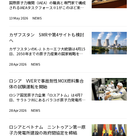
めの詳細設計文書を完成させ、2027年春には
国際原子力機関（IAEA）の職員と専門家で構成
建設許可を取得したい考え。BN-1200Mは、第
されるIAEAタスクフォース※1がこのほど来日
4世代のナトリウム冷却高速炉。同サイトで
し、福島第一原子力発電所におけるALPS処理
は、BN-600（60万kWe）とBN-800（88万kW
水の海洋放出に関する安全性及び規制面のレビ
13 May 2026
NEWS
e）がそれぞれ1981年、2016年から運転中で
ュー（安全性レビュー）を、5月11日に開始し
ある。1-2号機（軽水冷却黒鉛減速炉）は閉鎖
た。また、同日、外務省にてオープニングセッ
済み。2034年にBN-1200Mの完成を予定す
ションが開かれ、日本側から、外務省、原子力
る。運転期間は少なくとも60年で、80年まで
カザフスタン SMRや第4サイトも検討
規制委員会、経済産業省、東京電力の関係者が
延長される可能性がある。使用済み燃料の再処
へ
出席した。安全性レビューは5日間の日程で実
理にって派生するプルトニウムおよびウラン濃
施され、今回はALPS処理水に関連するモニタ
縮の副産物（劣化ウラン）から製造されるMO
カザフスタンのK.-J. トカーエフ大統領は4月15
リング活動に重点を置いたレビューが行われる
X燃料を使用、放射性廃棄物を減容させ、産業
日、2050年までの原子力産業の国家戦略を承
という。2023年8月のALPS処理水の海洋放出
規模でのクローズド・サイクルの実現を目指し
認した。エネルギー安全保障の強化、持続可能
開始後、IAEAタスクフォースによる「安全性レ
ている。
な経済成長、脱炭素対応、技術力向上を目的と
28 Apr 2026
NEWS
ビュー」はすでに5回（2023年10月、2024年4
する同戦略では、具体的な建設計画として、2
月、2024年12月、2025年5月、2025年12月）
050年までに少なくとも3サイトで原子力発電
実施されており、今回で6回目となった。オー
所の稼働を想定。小型モジュール炉（SMR）の
プニングセッションでは冒頭、外務省の松本恭
ロシア VVERで事故耐性MOX燃料集合
導入に加え、第4サイトの検討も行っていくと
典氏（軍縮不拡散・科学部審議官）が、「ALP
体の試験運転を開始
している。同国では電力需要の増加と供給不足
S処理水の海洋放出が安全かつ着実に進められ
が顕在化しており、統一電力システムによる見
ていることを、大変心強く感じている。また、
ロシア国営原子力企業「ロスアトム」は4月7
通しでは、2026～2032年に追加で最大約266
IAEAが中立的かつ客観的な立場で継続的にレビ
日、サラトフ州にあるバラコボ原子力発電所1
万kWの設備容量が必要となる可能性がある。
ュー活動を実施していることに対し、深く感謝
号機（PWR=VVER-1000, 100万kWe）に、事
特に南部および西部で不足が顕著とされ、安定
申し上げる」と述べ、改めて謝意を表明した。
故耐性型MOX燃料を含む燃料集合体3体を装荷
28 Apr 2026
NEWS
供給には地域特性を踏まえた複数の原子力発電
また、経済産業省の宮﨑貴哉氏（大臣官房福島
したことを明らかにした。今回初めて、大型商
所の段階的整備が不可欠と位置づけている。戦
復興推進グループ原子力事故災害対処審議官）
用炉において、クローズド・サイクル技術と事
略では、①原子力発電の拡大、②ウラン資源の
は、今後もIAEAによる同レビューを通じ、国際
故耐性燃料（ATF）を組み合わせた独自のソリ
活用、③研究開発、④廃棄物・使用済み燃料管
ロシアとベトナム ニントゥアン第一原
安全基準に沿ったALPS処理水海洋放出の安全
ューションを実装。これにより、天然ウランの
理、⑤核セキュリティ強化、⑥人材育成・産業
子力発電所建設の政府間協定を締結
確保に万全を期す考えを改めて表明。あわせ
消費量を20％以上削減できる可能性があると