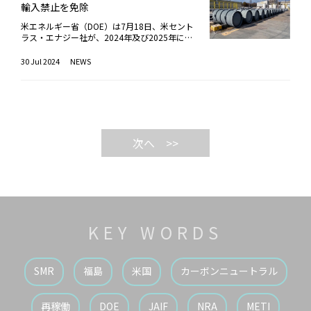
いか？トランプさん、貴方はそもそも中国とど
の大規模な攻撃以前にも、既に紛争前の発電能
輸入禁止を免除
の制限。なお、ロシア設計のVVER炉を運転す
必要な燃料供給を確保したい考えだ。DOEはこ
長期的な電力消費予測、さまざまなシナリオの
うしたいの？疑問が次々と湧く。24時間で終
力の3分の2以上は、破壊や損傷、占拠により
る加盟国は、ロシア以外の燃料調達先を確保
れらの契約を通じ、濃縮施設の新設、または既
モデリング、電力モードの計算など、1年半に
わらせてみせると一時豪語したウクライナ戦争
利用できず、夏期も計画停電やプラントの計画
米エネルギー省（DOE）は7月18日、米セント
中。 ※石炭：制裁により、輸入はすでに全
存の濃縮施設の拡張により生産されるLEUを購
わたる膨大な作業を実施。同局長は、公開討論
は、停戦協議が未だ進行中だ。ロシアのプーチ
外停止が多発、水供給など日常生活のあらゆる
ラス・エナジー社が、2024年及び2025年に米
面禁止。ECは、ロシア産エネルギー輸入の段
入する。契約は最長10年間、基本報酬として
で建設的な意見を得て、策定プロセスに係るす
ン大統領は手練手管でトランプ氏の気を引きつ
側面に影響を及ぼしている。さらに、報告書
国顧客への納入を確約している低濃縮ウラン
階的な廃止により、よりクリーンで独立したエ
各社に最低200万ドル（約3.0億円）を支払
べての当事者に利益をもたらすようにしたいと
つ時間を稼ぎ、ウクライナは一寸の虫にも五分
は、冬が近づくにつれ、状況がさらに悪化する
（LEU）について、ロシア産LEUの輸入禁止の
30 Jul 2024
NEWS
ネルギーシステムを確立し、経済の活性化と、
う。DOEは今年6月、米国内産のLEU購入に関
述べ、業界とすべての利害関係者の積極的な参
の魂で粘る。協議が長引けば対中戦は遅れる。
可能性を指摘。利用可能な電力供給とピーク需
免除を許可した。セントラス社が米国証券取引
欧州の脱炭素化の目標を達成するとしている。
する提案依頼書（RFP）を発行。「米国への投
加を呼び掛けた。2042年までの原子力発電設
加えて米中和解に中ソ対立を利用したニクソン
要との間に大きなギャップが生じ、真冬には病
委員会（SEC）に宛てた7月19日付の提出書類
ECのU. フォンデアライエン委員長は、「ロシ
資」アジェンダから27億ドル（約4,148億円）
備計画の草案によると、ロシアでは既存および
元大統領の逆張りを行くロシアへの接近と中ロ
院、学校、その他の主要機関にさらなる深刻な
で明らかにした。5月13日、バイデン大統領の
アのウクライナ侵略は、恐喝、経済的強制、価
を支援することとしている。米国において、原
新規の14サイトで合計38基（約2,375万kWe）
離反策も、肝心の中国との紐帯は揺らぐ気配は
混乱をもたらす可能性を指摘したほか、主要都
署名により「ロシア産ウラン輸入禁止法」が成
格ショックのリスクを容赦なく露呈させた。R
子力は総発電電力量のほぼ2割を供給してお
を新設。閉鎖予定の原子炉のリプレースとなる
まったくない。おまけにカナダやデンマーク、
市への熱供給のリスクにも言及、さらに平均気
立、8月11日に施行される。同法は、2040年
EPowerEUにより、エネルギー供給を多様化
り、急速に増加する電力需要を満たし、CO2削
大型炉および小型モジュール炉（SMR）を新設
パナマ、NATO（北大西洋条約機構）など同盟
温が低い場合は、国内の天然ガス供給を圧迫す
まで有効。原子炉や米国の原子力関連企業の継
し、EUはロシアの化石燃料への依存を大幅に
減が困難な産業プロセスと運輸部門の脱炭素化
する他、電力系統の運用面で大型炉の設置が出
国や友好国へのつれない態度に比して、ライバ
る可能性がある、と警鐘を鳴らしている。これ
続的な運営を維持するために、代替となるLEU
>>
減らすことに成功した。今こそEUは、信頼で
に貢献する最大のクリーンエネルギー源。米国
来ない極東地域では中型炉を設置する。一方、
ル中国には思いの外に大人の対応だ。アベコベ
らをふまえ、IEAは、ウクライナとその国際パ
の供給源がない、あるいは、LEUの輸入が国益
きない供給国とのエネルギー関係を完全に断ち
のクリーンエネルギーへの移行において重要な
運転期間を満了する原子炉の閉鎖は約1,040万
ではないだろうか。今年1月、インドネシアが
ートナーがこれらのリスクに対処しつつ、将来
にかなうと判断した場合は、DOEへの申請によ
切る時。我々は、ロシア産エネルギーへの対価
役割を果たすと考えられている。米国は2023
kWe規模。この計画の実現により、2042年に
ASEAN（東南アジア諸国連合）加盟国では初め
の脆弱性を軽減するための、以下のエネルギー
り輸入禁止の免除措置が適用される。ただし、
が、ウクライナに対する侵略戦争の資金源とな
年にアラブ首長国連邦（UAE）で開催された第
は原子力発電設備容量は、現在の総発電設備容
て中ロ主導のBRICS（新興5か国＝ブラジル、
対策10項目を勧告した。重要なエネルギーイ
その場合も免除される量は限られ、いかなる免
ることを許容しない」とコメントした。このE
28回国連気候変動枠組条約締約国会議（COP2
量の11.7%から15.3%に拡大。総発電電力量に
ロシア、インド、中国、南アフリカ）に加盟、
ンフラの物理的およびサイバーセキュリティの
除も2028年1月1日までに終了しなければなら
Cによる発表を受け、ハンガリーのP. シーヤー
8）において、2050年までに世界の原子力発電
占める原子力発電の割合は現在の18.9%から2
内外に衝撃を与えた。一昨年、サウジアラビ
強化修理用機器とスペアパーツの配送の迅速化
ない（既報）。なお、免除される量は、2024
ルトー外務貿易相は、「ハンガリーの安価な光
設備容量を3倍にするという公約を共同で主導
3.5％になると予測している。国営原子力企業
ア、イラン、エジプトなど6か国もの加盟承認
電力供給の増強と分散化欧州連合（EU）との
年は476,536kg、2025年は470,376kg、2026
熱費に対する攻撃であり、ウクライナ支援の代
した。この公約の達成には、米国は追加の原子
のロスアトムは、露大統領の指示により、204
を発表した際に、インドネシアのジョコウィ大
送電容量の拡大エネルギー効率化への投資継
年は464,183kg、2027年は459,083kgとなっ
KEY WORDS
償を払うことを余儀なくされている。加盟国に
力発電容量を配備する必要があるが、これには
5年までに総発電電力量に占める原子力発電の
統領（当時）は欧米中心の先進国クラブと言わ
続、および省エネ、デマンド・レスポンスの実
ている。
ロシアとのエネルギー協力を断つよう強制する
大型炉のほか、小型モジュール炉（SMR）、マ
割合を25％にすることを目指している。草案
れるOECD（経済協力開発機構）加盟優先を理
施冬季暖房用のバックアップ・オプションの準
決定は政治的、イデオロギー的に動機付けられ
イクロ炉など、あらゆる規模の新しい原子炉が
に示される具体的な新設計画､運転開始時期は
由に、加盟の誘いを断った。プラボウォ大統領
備天然ガスの備蓄レベルの増強EUからのガス
たものだ」と語った。参考）2024年のロシア
含まれる。さらに既設炉の運転期間延長、出力
以下の通り。コラ第Ⅱ原子力発電所（ムルマン
SMR
福島
米国
カーボンニュートラル
が僅か1年余りで豹変したのは、BRICSの勝利
輸入能力の強化エネルギーシステム等で密接に
からのエネルギー輸入規模ガス（パイプライン
向上や、閉鎖炉の運転再開を想定。これら設備
スク州）2035～2040年、VVER-S/600×3基
と言えなくもない。ASEANではタイ、マレーシ
関係する、ウクライナの隣国モルドバとの調整
とLNG）：520億㎥ （EU 10か国）（2021年は
容量拡大には、安定した燃料供給源が必要とな
（PWR）、計180万kWeクルスク第Ⅱ原子力発
アも加盟希望を表明済みだ。マレーシアのアン
((報告書によると、モルドバは電力の約3分の2
1,500億㎥）石油：1,300万トン（EU 3か国）
る。ロシアは現在、世界のウラン濃縮能力の約
電所（クルスク州）2025～2034年、VVER-TOI
ワル首相は「もう米国は怖くない。気にするこ
を、ロシア軍が駐留するトランスニストリアに
再稼働
DOE
JAIF
NRA
METI
（2022年初めはロシア産シェア27%。2024年
44%シェアを保有。米国が輸入する燃料の約3
×4基（PWR）、計480万kWeスモレンスク第