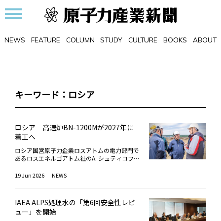
NEWS
FEATURE
COLUMN
STUDY
CULTURE
BOOKS
ABOUT
キーワード：ロシア
ロシア 高速炉BN-1200Mが2027年に
着工へ
ロシア国営原子力企業ロスアトムの電力部門で
あるロスエネルゴアトム社のA. シュティコフ
社長は6月9日、2027年末までに、ベロヤルス
ク原子力発電所5号機（高速炉BN-1200M、12
19 Jun 2026
NEWS
2.0万kWe）を着工する計画を明らかにした。2
025年4月にロシア連邦環境・技術・原子力監
督庁（ロステフナゾル）が、BN-1200Mを採用
IAEA ALPS処理水の「第6回安全性レビ
した同5号機の設置許可を発給後、サイト準備
ュー」を開始
作業が進行中。2026年末までに本体工事のた