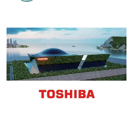
00C×8基（PWR）、計42.4万kWe（浮揚式原
子力発電所、電力消費者との合意後に実施)11.
～14.は、僻地にありUES系統からは独立して
いる。原子力発電設備容量の最大の増加は、電
力消費量の高い成長率を示す、シベリア、極
東、ウラル地方で予想されている。近代的な原
子力発電所の建設により、これら地域の経済成
長と産業の発展を支援するという。基本計画は
年内に政府の承認を得る予定。