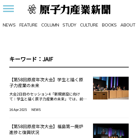
NEWS
FEATURE
COLUMN
STUDY
CULTURE
BOOKS
ABOUT
キーワード：JAIF
【第58回原産年次大会】学生と描く原
子力産業の未来
大会2日目のセッション4「新規建設に向け
て：学生と描く原子力産業の未来」では、前半
に、原子力発電所の新規建設に関わる企業4社
から開発状況と展望に関する講演があり、後半
16 Apr 2025
NEWS
では4名の学生が加わってのパネルディスカッ
ションが行われた。企業からの登壇者は、遠藤
慶太氏（日立GEニュークリア・エナジー）、
【第58回原産年次大会】福島第一廃炉
佐藤隆司氏（東芝エネルギーシステムズ）、平
進捗と復興状況
松晃佑氏（三菱重工業）、ユセフ・ファルガニ