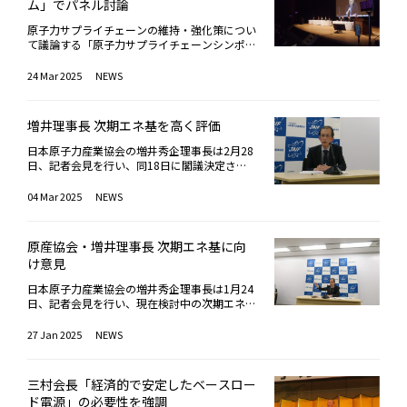
ム工学科4年生で、専門をロボット研究とし、
型の設計に、海外参加者からは「極めて現実的
運転しており、現在、1,100を超える企業が原
く寄与すると指摘した。英国エネルギー安全保
の観点では中国が世界第2位だ。また、総発電
ム」でパネル討論
の資金調達環境が厳しくなっていると述べた。
力の島根2号機（2024年12月）の発電再開に
いくべきだ」または「東日本大震災以前の原子
幅広い分野に興味を持つ。大学進学後は産業技
かつ洗練された構想」と称賛の声が上がった。
子力産業全体のサプライチェーンに参加してい
障・ネットゼロ省のマーク・ヘイスティ-オー
電力量に占める原子力の割合が高い国はフラン
コルディエ氏は、欧州で採用されている多様な
より、「再稼働したプラントは合計14基とな
力発電の状況を維持していくべきだ」と回答し
術総合研究所の半導体製造技術や名古屋大学で
大阪大学ではそのほか、同大学が福島県浜通り
ると言及。サプライチェーンの安定確保には、
ルドランド氏は、英国の原子力政策について説
スがトップで64.8％となっている。増井理事長
原子力サプライチェーンの維持・強化策につい
資金調達スキームの事例として、ヒンクリーポ
り、待望のBWR2基の再稼働が実現したこと
た割合は合わせて18.3％となった。一方、「し
開発されるマイクロ流体チップなど様々な研究
地域で展開している教育・復興支援プログラム
一貫性と予見可能性のあるエネルギー政策が重
明。英国政府は2050年までに原子力発電容量
は、2024年の動きとして、営業運転を開始し
て議論する「原子力サプライチェーンシンポジ
イントCで導入された「差金決済取引（Cf
は、大きな前進」と強調した。エネルギー政策
ばらく利用するが、徐々に廃止していくべき
現場を訪問し学んだ。現在取り組むロボット研
「浜通り環境放射線研修」について、同大放射
要であるとの見解を示した。有能な人材確保や
を2,400万kWに拡大する目標を掲げ、SMRを含
たプラントの総発電設備容量が706万kW、閉
ウム」（第3回）が3月10日、都内ホールで開
D）」、英サイズウェルCに適用予定の「規制
の関連では、2月18日の「第7次エネルギー基
だ」との回答が39.8％となり、両者を合わせる
究については、「分野横断的な面白さ」と「単
線科学基盤機構から能町正治教授と藤原智子助
投資環境の整備、許認可プロセスの合理化も不
めた原子力発電の開発を「Great British Nuclea
鎖になったプラントは同306万kWで、差し引
催された。経済産業省資源エネルギー庁が主催
24 Mar 2025
NEWS
資産ベース（RAB）モデル」、フランスの改良
本計画」閣議決定をあげ、「これまでの『原子
と原子力の利用に肯定的な意見は過半数（58.
純にロボットが好き」という動機を挙げてい
教が説明。同研修は、放射線リスクに対する科
可欠であると同時に、サプライチェーンは一国
r（GBN）」を通じて推進していることを示し
きすると400万kW程度増えていると説明。さ
し、日本原子力産業協会が共催した。武藤容治
型欧州加圧水型炉（EPR2）6基の建設プロジ
力依存度低減』に代わり、『原子力の最大限活
1%）を超えた。このことから、現状において
る。自身の研究と原子力分野との共通点を「技
学的理解と社会的文脈の両面からのアプローチ
だけの資産ではなく、原子力産業の促進のため
た。特に「規制資産ベース（RAB）」モデルを
らに、新たに原子力発電所を着工した国・基数
経産相の開会挨拶（ビデオメッセージ）、資源
ェクトにおける低利の政府融資とCfDの組み合
用』が謳われたことは、私たち原子力産業界に
は、原子力発電が利用すべき発電方法と認識さ
術の幅広い応用可能性」だと述べた。川谷氏
を重視し、参加者が放射線測定の実習、被災地
の世界共通の資産と捉えるべきであると強調し
採用するまでの歩みを説明しながら、建設期間
について、中国、ロシア、エジプト、トルコを
エネルギー庁の村瀬佳史長官の基調講演などに
わせを紹介した。また、欧州のプロジェクトで
とって極めて重要な前進」と、その意義を認
れていることが確認できる。一方、「わからな
増井理事長 次期エネ基を高く評価
は、芝浦工業大学 理工学研究科 社会基盤学専
でのフィールドワーク、地域住民との意見交換
た。日立製作所の稲田康徳氏は、日本電機工業
中から投資回収を可能にする制度的メリットを
あげる一方、「過去5年間に着工した42基は、
続き、「サプライチェーン強化に向けた取組」
課題となった建設遅延やコスト超過についても
識。また、今回のエネルギー基本計画での特筆
い」と回答した割合が過去最大の33.1％に達
攻 修士1年生で、コンクリート材料を研究す
などを通じて「放射線を適切に怖がる」感覚を
会の原子力政策委員会の前委員長を務めた立場
強調した。また、核燃料サイクルの安全保障確
全て中国とロシア製のプラント。西側諸国と体
と題しパネルセッション（ファシリテータ＝近
日本原子力産業協会の増井秀企理事長は2月28
触れ、その主要因としてサプライチェーンと人
事項として、「次世代革新炉の開発・設置に取
し、10年前から12.5ポイントも増加している
る。コンクリート製造時に大量の二酸化炭素が
養うことを目的としている。参加者は、放射線
から、撤退・縮小を表明するサプライヤーが顕
立や、ロシア・中国依存を低減する取り組みが
制の異なる2か国が原子力の新規建設を席巻し
藤寛子氏〈マトリクスK代表〉）が行われた。
日、記者会見を行い、同18日に閣議決定され
材の準備不足を指摘。こうした課題に対応する
り組むとして、新規建設の方針も示された。資
ことが明らかになった。「わからない」と回答
排出されるという課題に対し、副産物を使用し
教育が実験や数値だけでなく、現実の暮らしや
在化する状況を俯瞰するとともに、日立製作所
英国の原子力政策の重要な柱であると述べた。
ている状態」と、中国とロシアの躍進ぶりを示
パネルセッションの前半では、三菱重工業、東
た「第7次エネルギー基本計画」に対する考え
ため、フランス電力（EDF）とフラマトムは20
金調達・投資回収の予見性を高める事業環境の
した理由を問うたところ、「どの情報を信じて
たセメントの開発など、カーボンニュートラル
価値観と結びつけられている点に共感を示し、
の取組み事例を紹介。自社内での活動として、
日本経済団体連合会の小野透氏は、産業界の視
した。この他、SMR（小型モジュール炉）につ
芝エネルギーシステムズが、革新型軽水炉とし
方について説明した。「第7次エネルギー基本
20年から2023年にかけて、プロジェクト管理
整備や、サプライチェーンや人材の維持・強化
よいかわからない」が33.5％、「情報が多すぎ
04 Mar 2025
NEWS
の実現に向けた研究に取り組む。高校生の時に
「サイエンスとしての原子力と社会をつなぐ教
一般産業用工業品採用（CGD）、サプライヤ
点から原子力の重要性を指摘。特に地域間の電
いては、カナダのダーリントン・サイトにおけ
て、それぞれ取り組む「SRZ-1200」、「iB
計画」の閣議決定を受け、原産協会は2月21日
やサプライチェーン標準化などを推進する「エ
を進めることも明記されている」ことについ
るので決められない」が27.0％、「情報が足り
道路やトンネルなどの構造物に興味を持ち、土
育モデルであり、非常に示唆に富んでいる」と
ーが撤退した製品の内製化、GE日立のSMR建
気料金差（北海道と九州の差が月間10億円規
るGE日立ニュクリアエナジー（GEH）社製「B
R」の開発状況を紹介。サプライチェーンとし
に、 （1）原子力を最大限活用する （2）
クセル・プラン」を実施し、これにより改善が
て、「産業界にとって大変意義深いこと」と強
ないので決められない」が25.9％、「考えるの
木工学を専攻。社会基盤を支える重要な材料で
賛辞を送った。なお同研修は2022年度より、
設プロジェクトの機会を活用した国内製造の機
模）が、企業の国内投資判断に大きく影響して
WRX-300」の開発状況にも言及。産油国であ
ては、岡野バルブ製造が自社の取組について発
既設炉最大限活用する （3）次世代炉の開
見られたと評価した。さらに、原子力産業が若
調した。その上で、今大会の開催について、
が難しい、面倒くさい、考えたくない」が20.
原産協会・増井理事長 次期エネ基に向
あるコンクリートを学ぶことが、土木工学を広
国際原子力機関（IAEA）との協力のもと海外か
会創出の取組みのほか、パートナーサプライヤ
いると具体的な数字を示した。また、経団連が
るUAEによる原子力開発について記者から質問
表。同社は、高温高圧バルブを90年以上製造
発・設置に取り組む （4）原子力発電の持続
年層に対して魅力あるキャリアとして欧州で再
「新規建設の早期実現に向けた実効性ある事業
9％となっている。この「わからない」と回答
く学ぶことに繋がると考える。原子力について
らの参加者も加えて英語で実施されており、今
ーとコミュニケーション強化を図り、予備品や
行ったアンケート結果（再稼働支持率9割、新
があったのに対し、増井理事長は「昨今の脱炭
している実績を活かし、2023年より次世代革
け意見
的な活用への環境整備――につき、方針が示された
評価されていることを紹介。英国ヒンクリーポ
環境の整備を念頭に、国内外産業界の取り組み
した割合はすべての年代で増加しているが、特
も関心があり、大規模なプロジェクトに携わ
年は7月に「Hamadohri Environmental Radia
製造中止製品のデータの共有、経済産業省の支
増設支持率7割）を紹介し、第7次エネルギー
素化に向けた動きも要因では」などと応えた。
新炉向けのバルブ開発に取り組んでいるとい
として、「高く評価する」との理事長メッセー
イントCでは、約8,000人の若者がスキル訓練
と課題解決の方向性について議論を進める」と
に若年世代（24歳以下）の間で増加傾向が高
日本原子力産業協会の増井秀企理事長は1月24
り、社会基盤を支える仕事にやりがいを感じ
tion Measurements International School 202
援事業の活用などを説明した。サプライチェー
基本計画により支持がさらに拡大する可能性を
また、国際エネルギー機関（IEA）がまとめた
う。パネルセッションの後半では、三菱総合研
ジを発表している。今回のエネルギー基本計画
を受け、地域の若年人口が大きく増加。また、
宣言。「新たなエネルギー基本計画のもと、原
かった。また、同調査は、「原子力やエネルギ
日、記者会見を行い、現在検討中の次期エネル
る、と述べた。山路氏からは、企業登壇者に対
5」と題して、世界各国から参加者を受け入れ
ンの維持には、既設炉のメンテナンスやリプレ
示唆した。さらに、原子力損害賠償における無
データセンター・AIなどに伴う世界の電力需要
究所と日本製鋼所M＆E、日立GEと四国電力が
決定に際し、記者より「まず何から始めるの
フランスでは、高度な技能を持つ人材を育成す
子力を持続的に最大限活用していく鍵は『新規
ー、放射線に関する情報源」についても分析を
ギー基本計画の策定に向け、協会としての意見
し、前半での講演を深堀する形で新規建設が新
る予定である 。今回の施設見学は、原子力業
ースが必要であり、その事業予見性を高めるた
限責任制度の見直しも提案した。みずほ銀行の
推移から、高予測と低予測のいずれについても
ペアとなって発表し議論。それぞれ、次世代炉
か」と問われたのに対し、増井理事長は、産業
るため、エクセル・プランの一環として、溶接
建設』だ」と、議論に先鞭をつけた。続く来賓
行っている。その結果、若年世代（24歳以
について説明した。同計画は昨夏より経済産業
技術のショーケースになるか、そして、イチ推
界に身を置く海外の若手専門家が、日本の大学
め、政府による支援事業の適用拡大に期待を寄
田村多恵氏は、銀行や社債市場を通じた電力会
将来的に「増加する」との見通しを示し、海外
建設に必要な人材維持に向けた「技能者育成講
27 Jan 2025
NEWS
界として、原子力人材やサプライチェーン維
訓練機関や原子力のための大学University for N
挨拶では、あべ俊子文部科学大臣と竹内真二経
下）は、「小・中・高等学校の教員」（27.
省を中心に検討が進められ、12月26日に資源
しの技術について尋ねたほか、学生時代に原子
における研究炉や加速器の運用、そこから生ま
せた。後半のパネル討論は、日本のサプライチ
社の資金調達について資金供給者の視点を示
のIT企業が原子力に注目する背景を説いた。
座」、原子力発電所におけるAI活用の取組につ
持・強化を見据えた新規建設プロジェクトの必
uclear Professionsが設立され、着実に成果を
済産業大臣政務官が登壇。それぞれ原子力分野
2％）を主な情報源として挙げており、また、
エネルギー庁で原案が取りまとめられパブリッ
力産業を進路に選んだ背景についても話題を広
れる応用研究、教育・人材育成への展開、そし
ェーンの立て直しのため、海外事例から具体的
し、金融機関がファイナンスの対応意義、事業
「世界の原子力発電開発の動向2025」は、4月
いて紹介した。これを受け、原産協会の増井秀
要性に言及。今回エネルギー基本計画を裏付け
上げていると述べた。最後に増井理事長は、原
における人づくり・教育、福島第一原子力発電
SNSを通じて情報を得る割合が、他の年代と比
クコメント（1月26日まで）に付せられた。原
げた。原子力産業は、新たな研究開発に様々な
て社会との接点という一連のサイクルを具体的
に学ぶ機会となった。打開策を問われたコーテ
の継続性、キャッシュフローの安定性等を重視
25日に刊行予定。〈ご購入は こちら〉この
企理事長は、ものづくりにおける人材確保の重
る電力需給見通しを踏まえ、「2040年までは
三村会長「経済的で安定したベースロー
子力の新設プロジェクト成功のカギとして「フ
所事故の教訓を踏まえたエネルギー政策の推進
較して高いことがわかった。原文財団では、若
産協会の意見としては、原子力産業の意思決定
技術が活かされ、技術者や科学者、スタッフな
に目にする貴重な機会となった。参加者からは
ック氏は、米国での多くの建設プロジェクトの
していることを説明した。また、継続的に原子
他、増井理事長は、来る4月8、9日に開催され
要性をあらためて強調。原産協会が行う就活イ
猶予はあまりない」と述べ、政府による支援に
ァイナンス」「人材」「サプライチェーン」の
について、各行政庁としての姿勢を述べた。竹
年世代には、学校での情報提供とともに、SN
ド電源」の必要性を強調
となる明確な指針を求め、 （1）原子力の価