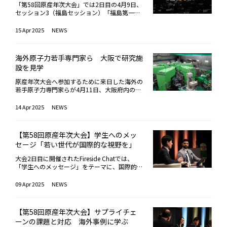
氏（フラマトム社）の4名。学生パネリストと
「第58回原産年次大会」では2日目の4月9日、
して、岡田ひなた氏（福井工業高等専門学
セッション3（福島セッション）「福島第一廃
校）、黒木裕介氏（名古屋大学大学院）、加藤
炉進捗と地元復興への取り組み」が行われた。
巧人氏（東京都市大学）、川谷千晶氏（芝浦工
同セッションではまず、東京電力ホールディン
15 Apr 2025
NEWS
業大学）が登壇し、原子力産業に対するイメー
グス福島第一廃炉推進カンパニープレジデント
ジとそれぞれが見出している未来像について語
の小野明氏が講演。福島第一原子力発電所にお
った。山路哲史氏（早稲田大学教授）がモデレ
ける廃炉・汚染水・処理水対策の現状と課題に
ーターを務め、日本で原子炉の新設を迎えるに
海外原子力若手専門家ら 大阪で研究施
ついて説明した。本セッションテーマの関連で
あたり、未来を見据えた議論を促した。冒頭、
設を見学
言えば、廃炉は「地域の皆様や環境への放射性
モデレーターを務めた早稲田大学教授の山路哲
物質によるリスクを低減するための作業」だ。
史氏は、原子力発電が直面する課題を概説し、
原産年次大会へ参加するために来日した海外の
主な取組状況は、 （1）使用済み燃料プール
福島第一原発事故後の状況を踏まえ、既存炉の
若手原子力専門家らが4月11日、大阪府内の大
内の燃料取り出し （2）燃料デブリの取り出
廃炉、新型炉の開発など幅広い取り組みの必要
学研究施設を訪問し、日本における原子力教
し （3）汚染水対策 （4）ALPS処理水の処
性を指摘。「原子力技術は相互に関連し合い、
育・研究の現場を体感した。見学先は、近畿大
14 Apr 2025
NEWS
分 （5）廃棄物の処理・処分および原子炉施
安全性の向上に役立つ研究が多く存在する」と
学原子力研究所と大阪大学核物理研究センター
設の解体等――に大別される。その中で、小野氏
して、次世代炉開発の重要性を強調した。続い
（RCNP）の2サイトで、いずれも放射線やラ
は、最近の動きとして、2024年11月の2号機に
て各企業からの講演があり、各社が取り組む次
ジオアイソトープに関する先端的な教育・研究
おけるテレスコ式装置（釣り竿を引き伸ばすイ
【第58回原産年次大会】学生へのメッ
世代原子炉について紹介された。日立GEニュ
活動を展開している。午前中に訪れた近畿大学
メージ）を用いた燃料デブリの試験的取り出し
セージ「若い世代が国際的な視野を」
ークリア・エナジーの遠藤慶太氏は、同社が開
では原子力研究所教授の山田崇裕氏より、同大
完了に触れ、「わずか0.7gではあるが大きな一
発する革新軽水炉「HI-ABWR」、小型軽水炉
学が保有する出力1ワットの教育用研究炉「UT
歩だった」と振り返った上で、今後のロボット
大会2日目に開催されたFireside Chatでは、
「BWRX-300」、軽水冷却高速炉「RBWR」、
R-KINKI」について解説を受けた。UTR-KINKIは
アームによる本格的取り出しに向けて、さらな
「学生へのメッセージ」をテーマに、国際的に
小型液体金属冷却高速炉「PRISM」の開発状況
同大学が米国から購入した軽水減速、黒鉛反
る分析・技術開発を図っていく姿勢を示した。
活躍する若手エンジニアが原子力業界で培った
を説明。デジタル技術やロボット技術が原子力
射、非均質型熱中性子炉で、1961年に初臨界
また、ALPS処理水の海洋放出については、20
経験やその魅力を語り合った。登壇したのは、
09 Apr 2025
NEWS
分野にも積極的に活用されていることを強調
を達成。国内大学として初の研究炉である。山
24年度末までに累計11回の放出が「計画通り
北米原子力若手連絡会（NAYGN）アンバサダ
し、学生に対して「皆さんが描きたい将来は何
田氏はUTR-KINKIの設計概要、運用の歴史、教
安全にできている」と説明。引き続き、2025
ーのオサマ・ベイク氏と、東京科学大学准教授
か、その将来をどう切り拓きたいか」と問いか
育現場での活用事例について詳しく説明。参加
年度は計7回で放出量約54,600㎥が計画されて
の中瀬正彦氏。オサマ氏はカナダ唯一の原子力
けると同時に、多様な学問領域が集まり、国内
者たちは制御室や原子炉建屋内部を見学しなが
【第58回原産年次大会】サプライチェ
いる。小野氏は、福島第一原子力発電所廃炉の
工学専攻（オンタリオ工科大学）を卒業後、C
外のエンジニアとの共創を通じて新しい分野、
ら、学生実習や研究における具体的な利用実態
ーンの課題と対応 海外事例に学ぶ
進捗状況につき、毎年、原産年次大会で報告の
ANDU炉改修プロジェクトや廃止措置計画、ビ