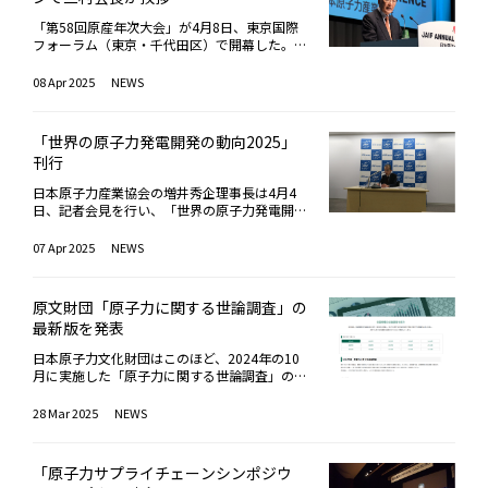
の開発、グローバルな視点での若手が参画する
ンターには、50年以上にわたり稼働しているA
AI関連の需要増により、2029年までの5年間の
は事業リスクを官民で明確に分担し、事業環境
から2012年より川内村、いわき市、富岡町
野を持つことが新しいアイデアやイノベーショ
「新規建設」にも明確に言及されたことを挙げ
ことの魅力などについて意見が交わされた。岡
VFサイクロトロンと、1991年に建設されたリ
電力需要成長予測がこの2年で5倍増になった
の予見性を高める必要性があると強調した。ま
と、福島県の浜通り地域に13年間暮らしてき
ンをもたらすカギになると述べ、若い世代がこ
た。コルディエ氏は、欧州における原子力の現
「第58回原産年次大会」が4月8日、東京国際
田氏は、福井工業高等専門学校 専攻科 環境シ
ングサイクロトロンの2基の加速器があり、実
と紹介。この急激な需要増に原子力は対応可能
た、長期脱炭素電源オークション制度の課題と
た。同氏は、原子力災害に伴う避難指示が未だ
の魅力を感じ取り、積極的に参画してほしいと
状について解説。欧州では130基以上の原子炉
フォーラム（東京・千代田区）で開幕した。国
ステム工学専攻2年生で、専門は材料科学。光
験ホールでは核共鳴現象や荷電粒子の散乱実
であり、新設には連邦や州政府レベルでの税額
して、建設期間中の想定外コスト（設計変更、
解除されていない地域があるという課題をあら
呼びかけた。両氏は学生たちに、情報発信の重
が稼働しており、世界全体の約3分の1に相当
内外より約740名が参集し（オンライン参加を
硬化性樹脂を用いた接着剤を研究する。地元の
験、半導体照射試験などが行われている。施設
控除や融資保証などの各種支援も原子力への追
部品調達問題）や廃炉費用の不確実性、資本コ
ためて強調。昨今、避難指示解除に伴い、地元
要性についても強調。オサマ氏は、これまで原
する規模を有している。近年では原子力への関
含む）、9日までの2日間、「原子力利用のさ
08 Apr 2025
NEWS
敦賀市には原子力関連施設があり、身近に感じ
やビームの利用は、純粋な核物理の探求のみな
い風になっていると説明した。また、A.W.ボー
ストの上昇リスク、市場収益の約9割を還付す
小中学校の入学式が復活する一方で、震災によ
子力業界が伝統的に保守的だったことから、原
心が再び高まり、新規導入や既存炉の運転期間
らなる加速 －新規建設の実現に向けて－」を
ていたことから原子力に対するマイナスのイメ
らず、宇宙線による半導体障害の評価や研究用
グル原子力発電所（3、4号機、各AP1000）建
るルールに伴う未回収リスク、供給力提供開始
る行方不明者の捜索が続く状況を憂慮。さら
子力に関するわかりやすく親しみやすい情報が
延長が広く検討されていると述べ、欧州全体で
基調テーマに議論する。開会セッションの冒
ージはなかった。軽水炉の動向を知り、原子力
短寿命放射性同位体の製造など、多様な応用分
設でのオーバーラン（工期遅れ、予算超過）の
期限（17年）超過による収入減少などを具体
に、2045年3月までに福島県外への搬出が求め
不足していたと指摘。自身の動画制作活動が業
原子力活用のモメンタムが拡大していると指摘
頭、挨拶に立った日本原子力産業協会の三村明
発電所の新設が、近い将来まで迫っていること
野に展開されている。とりわけ注目を集めたの
経験を踏まえ、設備・機器によっては、海外で
的に指摘した。ファイナンス面では、東日本大
「世界の原子力発電開発の動向2025」
られる除染に伴う除去土壌の最終処分に関して
界内の教育や研修教材として幅広く活用される
した。コルディエ氏は、在英フランス大使館勤
夫会長はまず、前回年次大会以降の１年間を振
を実感する。原子力業界は、様々な分野の人と
は、来年度の稼働を予定している新たな加速器
の調達も選択肢にあると述べた。フランス原子
震災以降の電力会社の信用力低下やGX投資負
刊行
問題提起した。フランス生まれのブケ氏は、大
ようになったことで、一般社会への原子力理解
務時に関わった英国ヒンクリーポイントCやフ
り返り、「世界では原子力活用のモメンタムが
の関わりがあり、新しい知識を吸収できる環境
施設である。この新施設は、α線を放出する放
力産業協会（GIFEN）のアガット・マルティノ
担増大が、資金調達リスクを高めていることを
熊町で「自然のまま」の農業を営んでいる。首
が促進されている事例を紹介した。中瀬准教授
ィンランドのオルキルオト3号機のプロジェク
ますます拡大している」と、原子力利用に向け
だと岡田氏の目には映る。新設は全国的なニュ
射性核種「アスタチン211」の製造を念頭に設
ティ氏は、同協会CEOのオリビエ・バード氏の
説明し、コスト回収面の施策と合わせて債務保
日本原子力産業協会の増井秀企理事長は4月4
都圏に住んでいた同氏は、フランス語の教師を
は、研究者や専門家が自らの研究成果を社会に
トを例に挙げ、欧州の原子力プロジェクトがE
た世界的趨勢を強調。海外の動きとしては、ブ
ースになるだけではなく、議論を呼ぶことで学
計されており、がんの標的α線治療（TAT: Targ
ビデオ・メッセージによるフランスの原子力開
証、低利融資、官民のリスク分担、資金調達多
日、記者会見を行い、「世界の原子力発電開発
する中で、福島市出身の学生に出会ったのが福
分かりやすく伝えることで、原子力に関する社
Uの政策動向に大きく左右される点を指摘し
リュッセルにおける史上初の「原子力に特化し
生の進路選択にも大きな影響を与える可能性が
eted Alpha Therapy）分野の活性化が期待され
発の最新状況の報告に続けて、人材の訓練、採
様化、建設期間中の資金回収を可能とする仕組
の動向2025年版」の刊行を発表。世界で発電
島に関心を持つきっかけとなった。2021年よ
会的理解を深めることができると語った。さら
た。特に環境上の持続可能性を備えたグリーン
た首脳会議」（2024年3月）の開催や、COP2
あるという考えを述べた。黒木氏は、名古屋大
ている。アスタチン211は半減期が7時間と短
用、産業支援の取組みとして、フランスの原子
みの整備などの制度措置が必要と提言した。続
可能な原子力発電所の合計設備容量が、約4億
07 Apr 2025
NEWS
り会津地方に移住し、農業に取り組み始めたと
に、このような活動は研究者自身のモチベーシ
事業への投資基準 である「EUタクソノミー基
8で発表された「原子力三倍化宣言」（2023年
学 大学院 工学研究科 総合エネルギー工学専攻
く、遠方からの輸送には限界があることから、
力プログラムの復活に関連するニーズを定量化
いて、ハントン・アンドリュース・カースのジ
1,600万kWと、過去最高を更新したことを明
いう。ディスカションでは、今後のインフラ整
ョンを向上させ、社会との繋がりを強化する効
準」をめぐっては、原子力を推進する国々と、
12月）の署名国が、2024年11月のCOP29で新
修士1年生。研究するのは、次世代革新炉の中
国内での安定的な製造体制の確立が求められて
し、原子力プログラムのギャップ分析を行うた
ョージ・ボロバス氏は、米国の事例を中心に、
らかにした。同書は、原産協会が毎年発行して
備など、現在の浜通りの復興状況について、課
果もあると強調し、積極的なコミュニケーショ
反対する国々の間で激しい議論があったが、最
たに6か国が加わり、計31か国に上ったことな
でも炉心溶融を起こさず高温の熱源としても利
いる。RCNPの新施設では、ビーム電流を従来
め、約100社と協力してMATCHプログラムを開
原子力プロジェクトの資金調達方法を紹介。特
いる出版物だが、今回より、見せ方の工夫とし
題や展望が示され、「教育移住」に関する指摘
ンの重要性を訴えた。最後に学生への具体的な
終的に原子力は2023年1月1日付でEUタクソノ
どをあげた。さらに、世界有数の金融機関によ
原文財団「原子力に関する世論調査」の
用できる高温ガス炉。2023年2月に閣議決定さ
の10倍に高め、短時間で高収率な製造を可能
発したと紹介。今後10年間で必要となるフル
にA.W.ボーグル原子力発電所の建設費が320億
て、インフォグラフィックを採用し、情報・デ
もあった。パネリストからは、「浜通りに存在
アドバイスとして、オサマ氏は「この年次大会
ミーに含まれ、グリーンファイナンスの活用が
るファイナンス支援表明、大手IT企業による同
最新版を発表
れたGX実現に向けた基本方針において、実証
にする設計が採用されており、将来的には臨床
タイムの労働力の定量化評価の結果、年25％
ドルに達した例を挙げ、プロジェクトマネジメ
ータをビジュアル化している。増井理事長は、
し続け、仕事を続けることが使命との気持
の場のように、学生時代に積極的に業界のプロ
可能となったことを紹介。休眠中のプロジェク
宣言を支持する動きにも言及。今回大会の議論
炉の運転が2030年代後半に目標とされてい
試験用の供給体制の中核を担うことが見込まれ
の増強が必要であると判り、これを20の分野
ント能力の重要性に触れながら、シリーズ建設
このインフォグラフィックをもとに説明。現
ち」、「互いを知り立場の違いを尊重し、手を
フェッショナルたちと交流し、好奇心を持ち続
ト再活性化への期待を示した。日本における資
に先鞭をつけた。国内の動きとして、三村会長
日本原子力文化財団はこのほど、2024年の10
る。黒木氏は、研究を通して日本だけではなく
ている。加速器の照射ターゲットや搬送ライ
と約100の主要な専門職に細分化、原子力専門
を提案。民間の投資を活用し、政府が積極的な
在、世界の原子力発電所は、32か国で436基・
取り合うことが大事」、「足を運んで現地の人
け、自分の限界を超えて挑戦し続けてほしい」
金調達課題について増井理事長は、⽇本では原
はまず、国内初の使用済み燃料中間貯蔵施設と
月に実施した「原子力に関する世論調査」の調
世界のエネルギー情勢をより良くしたいと考え
ン、冷却・遮蔽設備などについても、施設内部
職大学で特に重視されているスキルが優先的に
支援策を提供することが重要だとした。また、
4億1,698万kWが運転中、17か国で75基が建設
たちと触れ合ってもらいたい」などと意見が寄
とエールを送った。中瀬准教授は、「なぜその
子力産業が民間事業であり、電力市場自由化が
なる「リサイクル燃料備蓄センター」の事業開
査結果を発表した。18回目となるこの調査
る。原子力産業には幅広いキャリアパスや挑戦
で実際に見学しながら詳しい解説がなされた。
身につくように計画を立てる、と説明した。韓
米国政府による政権を超えた原子力支援策や、
中だ。今回の調査結果として、「エネルギー安
せられ、原子力業界に対する有意義なメッセー
研究や仕事を行うのか、その意義を常に意識す
進んでいることから、新たな長期的投資回収が
始（2024年11月）をあげ、「原子力発電事業
は、原子力に関する世論の動向や情報の受け手
28 Mar 2025
NEWS
できる機会が多くあり、研究開発から、デジタ
高出力ビームによる熱負荷を分散するためのビ
国原子力産業協会（KAIF）のノ・ベクシク氏
小型モジュール炉（SMR）に対するGoogle社
全保障と脱炭素化、電力需要増を背景に、原子
ジともなった。
るとともに、日本に閉じこもらず、国際的な視
難しくなり、金融機関からの融資を受けること
に柔軟性をもたらすものであり、大きな意義を
の意識を正確に把握することを目的として実施
ル技術の活用や国際的なプロジェクトに参加す
ームスポット拡散機構や、照射前後の標的を照
は、韓国の最新の原子力開発状況や計画を紹
やAmazon社など大手IT企業からの投資が活発
力への期待が高まっている」と概括した。世界
野をもって多様な経験を積んでほしい」と語り
が困難である現状を説明。かつて存在した「レ
持つもの」と、原子力利用におけるバックエン
している。なお、同財団のウェブサイトでは、
るなど活躍できる分野が多いと期待を寄せた。
射室と標的準備室の間で迅速に移動するための
介。なお、韓国では原子力発電が始まって以
化している現状を紹介し、民間企業の参加は既
の原子力発電利用国の設備容量は、上位順に、
かけた。
ート・オブ・リターン（総括原価方式）」の仕
ド対策の重要性を示唆。再稼働に関しては、東
2010年度以降の報告書データを全て公開して
加藤氏は、東京都市大学 理工学部 機械システ
搬送システムについても説明があり、現場密着
来、約1. 8年に1基のペースで継続的に建設・
存発電所の再稼働プロジェクトの成功にも大き
米国、フランス、中国、日本、ロシアで、基数
「原子力サプライチェーンシンポジウ
組みがなくなったことで、原子力プロジェクト
北電力の女川2号機（2024年11月）、中国電
いる。今回の調査で、「原子力発電を増やして