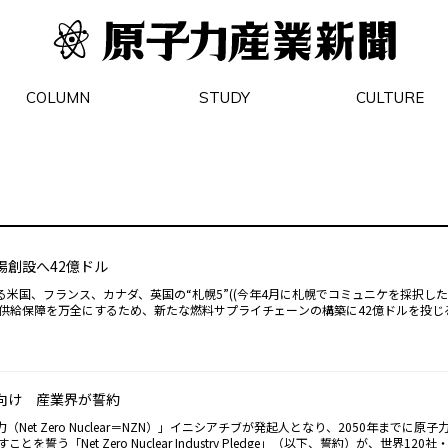
COLUMN
STUDY
CULTURE
場創設へ42億ドル
する米国、フランス、カナダ、英国の“札幌5”((今年4月に札幌でコミュニケを採択した
の供給保障を万全にするため、新たな燃料サプライチェーンの構築に42億ドルを投じ
いた第1回ネットゼロ原子力（NZN）サミットの場を借りて、急遽発表されたもの
も加わり、23か国))による2050年までに世界の原子力発電設備容量を3倍にする宣言
巨額を投じ、今後3年でウランの濃縮および転換能力を拡大し、世界の原子燃料市場
した新しい燃料市場を創設する。主導した米エネルギー省（DOE）のK.ハフ原子力
ットゼロおよび1.５℃目標を達成できるのは原子力だけ」とし、そのためには「信頼
に向け 産業界が誓約
」と述べた。日本原子力産業協会をはじめ、米原子力エネルギー協会（NEI）、欧
ナダ原子力協会（CNA）、英原子力産業協会（NIA）は共同で声明を発表し、新しい原子燃
Net Zero Nuclear＝NZN）」イニシアチブが発起人となり、2050年までに原子
迎。安定した燃料供給は脱炭素化とエネルギー・セキュリティを向上させるだけでな
う「Net Zero Nuclear Industry Pledge」（以下、誓約）が、世界120