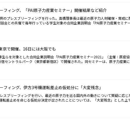
AEAとの緊密な協力のもと、原子力の平和的利用促進や核不拡散体制の強化に取り組
外務省に入省後、外交・国際機関の職務を歴任してきたグロッシー事務局長は、「35
ーフィング、「PAI原子力産業セミナー」開催結果など紹介
19年12月のIAEA事務局長就任後、初の来日に際し、同氏は2019年7月に逝去した
たりリードしてきた」と敬意を表明。日本の原子力に関しては、福島第一原子力発
定例のプレスブリーフィングを行った。高橋理事長は最近の原子力人材確保・育成に
しながら、発電以外でも医学利用を始めとする幅広い原子力科学技術分野で「リーダ
談会との共催で毎年行っている学生対象の合同企業説明会「PAI原子力産業セミナー2
らに、気候変動問題の解決に資する原子力発電の役割を改めて述べ、中国・インドの
6日の大阪会場に36社の関係企業・機関が出展したと説明した。計81社の出展数はこ
めている国、一方で原子力から撤退し始めている国もあるとした上で、「どのような
が140名、大阪会場が115名の計255名で前回より減少。高専の試験期間と重な
支援を惜しまぬ考えを強調。この他、途上国の医療支援や食糧・水資源確保などにつな
としている。因みに前回は2019年3月3日（東京）と6日（大阪）に開催され、計3
述べる一方、国際機関であるが故の予算面の制約にも触れ、「民間からも様々な形で
た「原子力人材育成ネットワーク」報告会で年間の活動実績とともに、原子力分野の
なる支援に期待を寄せた。これに対し、佐野利男委員は、原子力分野における女性の
とを披露。同ネットワークが支援し、このほど日本で初の開催となった「IAEA国際
が東京で開催、16日には大阪でも
ついて質問。グロッシー事務局長は、近くIAEAとしてキュリー夫人の功績に因んだ
AEA主催、東海大学共催）が17日に開講したことも紹介した。現在開催中の同スク
済的支援を図る考えを明らかにした。また、中西友子委員が放射線利用を啓発するた
政官ら計29名が参加。2週間にわたり講義・演習、福島第一原子力発電所見学など
専生らを対象とした合同企業説明会「PAI原子力産業セミナー2021」（主催：原産
は、「一般の人たちも含め、より多くのコミュニケーション・チャンネルを持たねば
はIAEAより修了証の授与が行われる。この他、高橋理事長は、最近の原子力を巡る
新宿セントラルパーク（東京都新宿区）で開催された。同セミナーは、原子力産業
力機構・児玉理事長、量研機構・平野理事長、原産協会・高橋理事長（左から）原産
る資源エネルギー庁の委員会が10日に報告書を取りまとめたことに触れた。同報告
子力産業に対する理解促進・情報提供を目的として、2006年度より毎年行われてい
会への日本ブース出展や、IAEAとの協力で開催する原子力エネルギーマネジメント
の処分方法として、海洋放出と水蒸気放出をあげた上で、国内での実績や放出設備の
機関から36ブースの出展が予定。今回、東京会場45ブースと合わせた出展数計81
ー事務局長は、28日までの日本滞在中、関係閣僚らとの会談を行うほか、26日に
できるとしている。記者との質疑応答の中で、高橋理事長は、風評被害に配慮し「地
の学生たちが参集。同セミナーに初出展した放射線計測関連の外資系企業ミリオン・
要がある」と述べた。
聞の取材に対し、除染作業に伴う除去土壌を収納した土のう袋をトラックに載せたま
（大林組との共同開発）など、同社の持つ技術力に「学生が関心を持ってくれている」と
ーフィング、伊方3号機運転差止め仮処分に「大変残念」
規制庁の採用担当者は、「原子力施設の安全審査以外にも色々な活躍の場がある。訪
学生にまず関心を持ってもらう意図を強調。同セミナーに初回から連続参加している
プレスブリーフィングを行い、最近の原子力を巡る国内外の動きについて質疑に応じた
力を学んだ学生が多く訪れており、研究分野がそのまま活かせるのでは」と期待を述
運転差止めを命じる仮処分決定が出されたことについては、「大変残念」とした上で
展示車「ジオ・ミライ号」を学園祭で見て関心を持った学生もいると話した。原産協
限界など、日本のエネルギーを巡る課題に触れ、原子力の果たす役割を改めて強調。
機関で採用ニーズの高い機械系、電気系、化学系などの学生の同セミナー来場者が横
備し臨まねばならない」と、原子力発電に対し立地地域を始め社会から理解を得るよ
る大学・高専への訪問、新たに制作したパンフレット「原子力産業で働いてみません
、12月に米国原子力規制委員会（NRC）により承認されたターキーポイント3、4
を通じ、情報発信に努めている。
術的に可能なことが示された。こうした成果が日本にフィードバックされれば」と
所の運転期間延長に関し、原子炉圧力容器の中性子脆化など、経年劣化に対する技術
レポートが示す経済面でのメリットを説明した。また、過日来日した原子力規制に関する