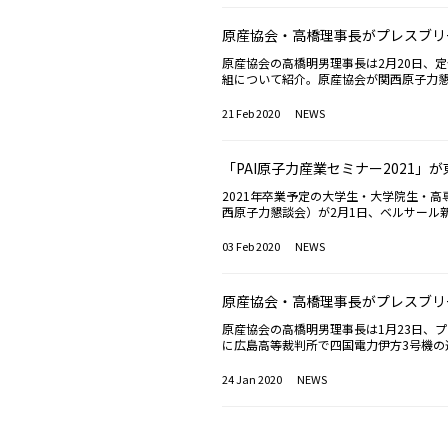
きこと」と強調するとともに、引き続きI
考えを示した。1985年にアルゼンチン
原産協会・高橋理事長がプレスブリ
度も日本を訪れた」としている。今回、20
野之弥事務局長の功績に「10年間にもわ
原産協会の高橋明男理事長は2月20日、
炉など、「独自の問題も抱えている」と
組について紹介。原産協会が関西原子力懇
を発揮できる」と、期待感を示した。さ
について、2月1日の東京会場に45社、1
東・アフリカ地域など、原子力導入を進
最多となった。一方、参加学生数は東京会場
21 Feb 2020
NEWS
せず共に歩んでいく」と、IAEAとして
を要因の一つにあげ、今後さらに分析を行う
線・放射性同位元素利用開発の重要性を
参加があった。また、2月12日に行われ
もらえれば」と、今後の日本によるさら
ーバランス改善について発表が行われたこ
「PAI原子力産業セミナー2021」
ェンダーバランスに関するIAEAの取組に
原子力・放射線安全リーダーシップ」（I
ローシップを立ち上げ、女性研究者の経
は、主にアジア地域から若手の技術者・行
2021年卒業予定の大学生・大学院生・高
について尋ねると、グロッシー事務局長
ュラムが組まれており、28日の閉講式で
西原子力懇談会）が2月1日、ベルサール
い」などと応えた。意見交換に臨む原子
て、福島第一原子力発電所の処理水に関す
企業・機関への人材確保支援とともに、原
橋理事長は、IAEA総会で併催される展示
は、技術的に実績があり現実的な処理水
日には、大阪市に会場を移し、関係企業・
03 Feb 2020
NEWS
ど、人材育成の取組を紹介した。グロッシ
どから、海洋放出の方がより確実に実施
過去最高となる。東京会場には約140名
一原子力発電所を視察する予定。
関係の方々に対し丁寧に説明していく必
ジーズ・キャンベラの技術者は、原産新
濃度を測定できる「TRUCKSCAN」
原産協会・高橋理事長がプレスブリ
また、計8回の説明時間を設けた原子力
の2割くらいは文系」などと、多分野の
原産協会の高橋明男理事長は1月23日、
電環境整備機構の採用担当者は、「原子
に広島高等裁判所で四国電力伊方3号機の
か、各地で巡回説明を行う地層処分模型
排出量の削減目標や太陽光・風力発電の
福島第一原子力発電所事故以降、企業・
法判断を受け「次のステップに向けて準
24 Jan 2020
NEWS
にあることから、これまで参加経験のあ
ていく必要性を述べた。海外の動きとして
配布、理工系学生へのダイレクトメール
ロリダ州）の80年運転については、「技
ら知見を得る重要性に言及。原子力発電
ともに、国際エネルギー機関（IEA）の