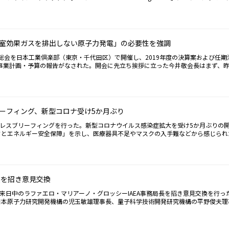
」と述べ、引き続き「社会に貢献できる原子力の価値を積極的に訴えていく」ことを
latform for Redesign 2020」は、小泉進次郎環境大臣が全体議長を務める
会「原子力産業セミナー2022」の開催（大阪会場：10月10日、東京会場：同31
立ち上げられた「新型コロナウイルスからの復興×気候変動・環境対策」に関する
新型コロナウイルス感染症拡大に伴い対面方式とWeb方式の併用となる。記者より、
ームで、各国の大臣、国際機関、地方自治体、産業界、市民などからのビデオメッセ
し、新井理事長は、「課題が山積しているところだが、エネルギー政策も国の根本と
は順次「Platform for Redesign 2020」のサイトに掲載されている。ビ
検討において、新増設・リプレースも含め原子力の位置付けがより明確となるよう新
）の新井史朗理事長、米国原子力エネルギー協会（NEI）のマリア・コースニック理事
室効果ガスを排出しない原子力発電」の必要性を強調
ーミックスで掲げる原子力の総発電電力量に占める割合「20～22％」の妥当性に
デバゼイユ事務局長、英国原子力産業協会（NIA）のトム・グレイトレックス理事長
ら、「原子力を一定程度利用していく」必要性を強調。その上で、福島第一原子力発
長。COVID-19パンデミックと気候変動という2つの直面する危機に対応するには
員総会を日本工業倶楽部（東京・千代田区）で開催し、2019年度の決算案および任期
れば効果的に情報発信できるか。われわれとしても課題」との認識を示した。
であり、それに大きく貢献する原子力の価値について、安定供給、脱炭素、エネルギ
の事業計画・予算の報告がなされた。開会に先立ち挨拶に立った今井敬会長はまず、
いる。今回のオンライン閣僚級会合の立ち上げに際し、小泉環境大臣は、（1）各国
さを増した日本の医療や工業の現場における供給不足の現状に触れた上で、「社会を
2）コロナ禍によりCOP26が延期される中においても気候変動対策を後退させずむ
様のリスクを抱えている」として、エネルギー自給率の改善が喫緊の課題となってい
で、1997年のCOP3以来の気候変動閣僚級会議における議長国として、「わが国が
含め、「温室効果ガスを排出せず安定した電力供給が可能な原子力発電の最大限の活
べている。会合の成果は「Platform for Redesign 2020」にも掲載される
働が進展する必要性を述べた。その上で、政府において今後検討が行われる次期エネ
力の活用が明確に示されるもの」と期待。さらに、原子力産業界による安全性向上の
ーフィング、新型コロナ受け5か月ぶり
ゴールはない」と、継続的な改善の重要性を強調し、これにより再稼働、運転期間延
するとした。新たな技術開発による新増設・リプレースや、先般原子力規制委員会よ
プレスブリーフィングを行った。新型コロナウイルス感染症拡大を受け5か月ぶりの
再処理工場についても核燃料サイクルの完結に向け着実な進展を期待。原子力技術の
クとエネルギー安全保障」を示し、医療器具不足やマスクの入手難などから感じられ
て人類の動力源となるほか、医療、工業、農業などでも大きな恩恵をもたらす」と強
障への不安」、エネルギー安全保障を支える原子力発電の重要性を強調。記者からは
の取組を通じて優秀な若者たちを惹きつける魅力的なイノベーション創出を図ってい
す影響の他、石炭火力に関わる非効率プラントのフェードアウトや輸出規制強化など
承認。その中で、副会長には、車谷暢昭氏（東芝取締役代表執行役社長CEO）に替
あった。これに対し、高橋理事長は、「来年にも見込まれるエネルギー基本計画改定
理事長には、高橋明男氏に替わり、新井史朗氏（東京電力ホールディングス理事／原
給に支障をきたしてはならない」と、ベースロード電源の重要性を述べ、その中で「
。退任する副会長の車谷氏は在任中の2年間における福島第一原子力発電所廃炉に向
れている」ことが理解される必要性を述べた。新増設・リプレースに関し、小型炉
長を招き意見交換
WRも含めた再稼働や核燃料サイクルが進展していく必要性を述べるなど、それぞ
少なく経済的には厳しい」一方で、「固有の安全性を持ち、工場での量産で初期投資
、退任する理事長の高橋氏は、5年前の就任当時にまだ再稼働した原子力発電プラン
軽水炉小型化など、日本における開発・導入の可能性を提示。この他、運転期間延長
、来日中のラファエロ・マリアーノ・グロッシーIAEA事務局長を招き意見交換を行っ
原子力産業界が抱える課題の解決に向け連携がさらに深まるよう期待。新任の新井氏
ENA）の役割、廃炉の進展に伴う廃棄物処分の課題などに関する質疑応答があった。
日本原子力研究開発機構の児玉敏雄理事長、量子科学技術開発研究機構の平野俊夫理
活かし「力を尽くしていきたい」と抱負を述べた。
の活動について紹介した。冒頭、竹本直一内閣府科学技術政策担当大臣が挨拶に立ち
ッション派遣など、IAEAによる日本への広範な支援に対し感謝の意を表明。また、
たことを振り返り、今回、グロッシー事務局長来日の機に設けられた意見交換の場を「