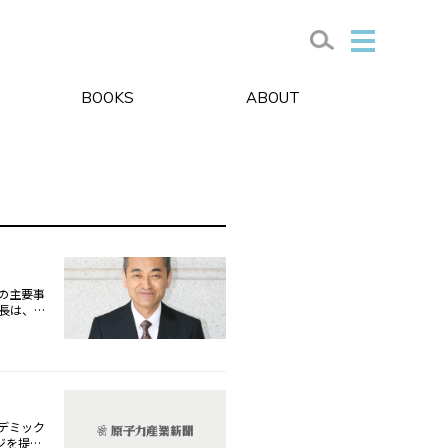
BOOKS
ABOUT
の主要事
長は、最
工場につ
事業」
策工事が
町や神恵
りがたい
の理解促
したビデ
デミック
海外との交流
ージを提出