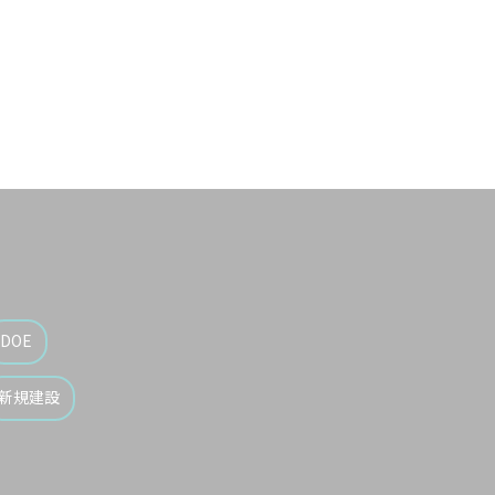
摘したこ
DOE
新規建設