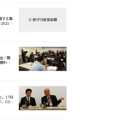
んでいく
年間で何
前任の天
電所の廃
関する取
ーシップ
021」
他、中
れまでで
国も除外
ったこと
がる放射
39名の
協力して
ジェンダ
活躍、ジ
スクール
新たなフェ
ールに
めの戦略
のカリキ
協会／関
ならな
動きとし
に関わる
協会の高
書で
る。16
スクールな
取扱いな
ブースは
は福島第
元、漁業
テクノロ
ま放射能
語った。
れる学生
原子力発
。17日
べたほ
、CO2
会では、
今回の司
ばい状況
う説明し
か？」の
号機（フ
、海外か
的評価と
IAEA