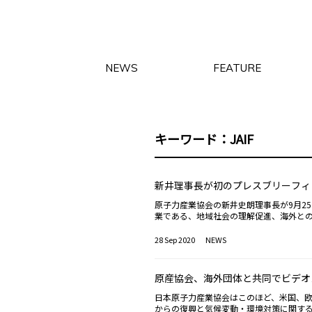
NEWS
FEATURE
キーワード：JAIF
新井理事長が初のプレスブリーフィ
原子力産業協会の新井史朗理事長が9月2
業である、地域社会の理解促進、海外と
近の原子力界を巡る動きとして、六ヶ所再
いても原子力規制委員会において審査書
28 Sep 2020
NEWS
と、核燃料サイクルに関するこの数か月
進められ、再稼働によりプルサーマル発
内村における高レベル放射性廃棄物の処
原産協会、海外団体と共同でビデオ
こと」と、最終処分への関心の高まりに
進が図られるよう努めていきたい」と述べ
日本原子力産業協会はこのほど、米国、
オメッセージ「Voice from Nuclear Indus
からの復興と気候変動・環境対策に関するオンライ