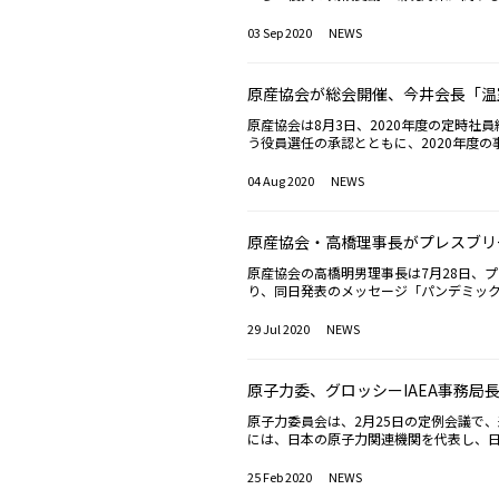
事業を「ウィズコロナ時代の新たな工夫
した。〈原産協会プレスリリースは こちら〉「P
た。今後の行事予定としては、合同企業説明
の閣僚級会合（9月3日開催）に合わせて
03 Sep 2020
NEWS
会場の参加予定企業・機関を披露。今回は
組状況などを共有する情報プラットフォ
日の菅政権始動について問われたのに対
出を呼びかけている。提出されたビデオメッセージ
策」と述べ、次期エネルギー基本計画の
ージに登場するのは、原産協会（JAIF
原産協会が総会開催、今井会長「温
ダーシップに期待。また、現行のエネルギ
原子力産業協会（FORATOM）のイヴ・
は、再生可能エネルギーの経済性などか
子力協会（CNA）のジョン・ゴーマン理事
原産協会は8月3日、2020年度の定時社
で失われた信頼の回復に向け、「どうす
で強靭な社会経済システムの構築が必要
う役員選任の承認とともに、2020年度
障、経済復興などの観点から訴えかけて
型コロナウイルス感染症拡大に伴い深刻
ナ復興×気候変動・環境」の知見共有、（
要なインフラの一つである電力供給も同
04 Aug 2020
NEWS
の気運を高めていく――との目的を示した上
強調。また、地球温暖化問題への対応も
イニシアティブを発揮してきたい」と意気込みを述
不可欠」として、可能な限り早期に再稼
本計画については、「将来にわたる原子
原産協会・高橋理事長がプレスブリ
果を認める一方、「『もう十分』という
利用率の向上など、既存炉の活用が実現
原産協会の高橋明男理事長は7月28日、
基準に係る変更許可が発出された六ヶ所
り、同日発表のメッセージ「パンデミッ
関し、今井会長は、「何世代にもわたっ
国の海外依存の大きさ」や「国の安全保
官学連携を通じた人材育成ネットワーク
ロナウイルス感染症が原子力産業に及ぼ
29 Jul 2020
NEWS
を述べた。総会では11名の理事の交替が
た今後のエネルギー政策について質問が
永俊一氏（三菱重工業取締役会長）が、
論されるものと認識」とした上で、「供
地本部副本部長が就任することとなった
3E（安定供給、地球環境、経済性）に優
原子力委、グロッシーIAEA事務局
開発の取組を振り返り、新任の宮永氏はB
は、「大型炉に比べスケールメリットが
原子力産業発展への期待を語った。また
できる」として、高速炉、高温ガス炉、
原子力委員会は、2月25日の定例会議で
だったことを振り返った上で、引き続き
側面に係る原子力エネルギー協議会（AT
には、日本の原子力関連機関を代表し、
電力東通原子力建設所に従事した経験を
産協会の高橋明男理事長も同席し、各々
一原子力発電所の廃炉に関するレビューミ
25 Feb 2020
NEWS
IAEA総会に日本政府代表として出席し