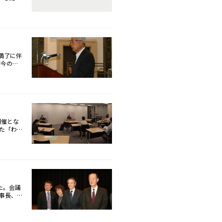
強調し
オンライン
日）、各
各国の取
9月16
ージの提
なる政
デオメッセ
たなリー
長、欧州
関して
、カナダ原
電所事故
、持続可能
満了に伴
ー安全保
昨今の新
の「コロ
支える重
しろ世界
ることを
国際社会に
用が必要
。
ルギー基
取組に成
長、設備
り新規制
開催とな
有望性に
た「わが
調し、産
、新型コ
く必要性
を踏まえ
わり、宮
に向け議
子力・立
原子力が
けた技術
について
れ今後の
が小さく
トがゼロ
の技術的
た。会議
は、東京
事長、原
、福島第
昨秋の
歓迎すべ