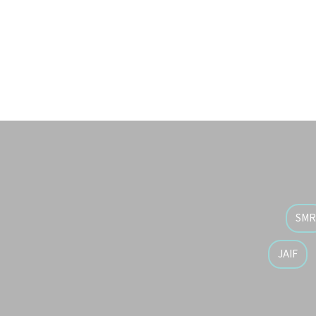
レビュー「総合規制評価サービス」（IR
とについては、「原子力エネルギー協議会
SMR
JAIF