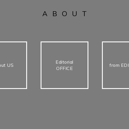
ABOUT
Editorial
out US
from ED
OFFICE