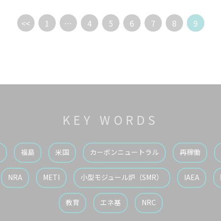
RS）のミッションが「産業界とのコミュニケーションは原子力安全に資する」と指
（ATENA）に大いに期待する」と、今後の課題としての認識を示した。
<<
1
…
4
5
6
7
8
9
KEY WORDS
福島
米国
カーボンニュートラル
再稼働
NRA
METI
小型モジュール炉（SMR）
IAEA
教育
エネ基
NRC