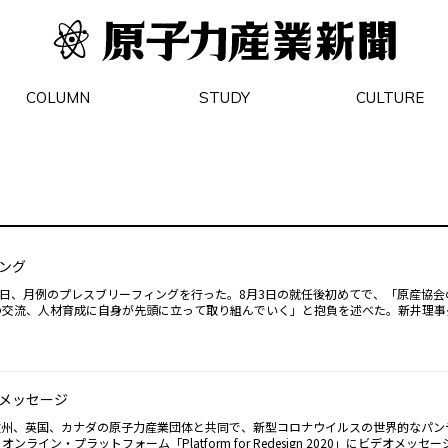
COLUMN
STUDY
CULTURE
ング
5日、月例のプレスブリーフィングを行った。8月3日の就任後初めてで、「原産協会
の交流、人材育成に自身が先頭に立って取り組んでいく」と抱負を述べた。新井理事
処理工場の新規制基準適合性審査に係る事業変更許可の発出を始め、MOX燃料加工
案取りまとめの段階に至ったなどをあげ、「資源に乏しいわが国にとって大変重要な
間の着実な進展を歓迎した。今後六ヶ所再処理工場のしゅん工に向けた安全性向上対
電を行うプラントが増えていく必要性にも言及。さらに、8月中旬以降、北海道寿都
分地選定に向けた文献調査応募に関わる報道がなされていることについて、「大変あ
メッセージ
期待感を示した上で、核燃料サイクル・バックエンド対策の重要性に対し「地域社会
た。また、9月3日に原産協会が各国・地域の原子力産業団体と共同で作成・発信
欧州、英国、カナダの原子力産業団体と共同で、新型コロナウイルスの世界的なパン
try-Contributing to a clean and resilient recovery」を紹介。オンラインで行う
ン・プラットフォーム「Platform for Redesign 2020」にビデオメッセ