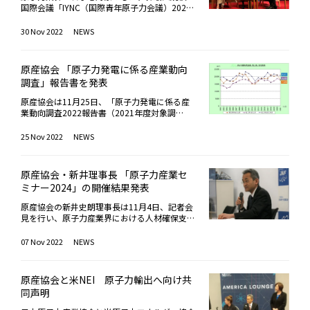
いての学びに関し、「考えるべき視点が様々か
や行動の帰結として捉えるのではなく、社会や
ミナー」を改称し、現在に至っている。韓国側
ともに、世界の原子力発電所の安全性向上にも
っていくとした。
た、今春開始予定の福島第一原子力発電所のA
国際会議「IYNC（国際青年原子力会議）202
つ一教科の学びで完結しない」、「それゆえ
周辺環境によって規定されている、と考えるこ
からは、KAIFの他、韓国電力公社（KEPC
寄与できる」と、強い期待を表明した。
LPS処理水((トリチウム以外の核種について環
2」（主催＝日本原子力学会若手連絡会）が11
に、新学習指導要領が掲げる『主体的・対話的
とが重要」と訴えかけた。さらに、福島第一原
O）、韓国水力・原子力（KHNP）、韓国原子
境放出の規制基準を満たす水))の海洋放出に関
月27日、福島県郡山市内のホテルで開幕し
30 Nov 2022
NEWS
で深い学び』を展開できる」とした上で、調べ
子力発電所事故に伴う放射線被ばくによる健康
力環境公団（KORAD）などから15名が来日し
しては、関係者に対し「確実な工事の遂行と、
た。12月2日まで、世界各国から概ね39歳以下
学習、ディベート、観察・実験を採り入れるな
影響については、「リスク的にはゼロとはいえ
出席した。今回会合では、福島第一原子力発電
引き続きの理解活動の推進」を要望。しゅん工
の若手原子力関係者ら約350名（オンライン参
ど、教科横断的な関連を理解させる工夫を要望
ないが、健康問題をトータルでみた場合、中心
所の廃炉・汚染水対策、韓国におけるエネルギ
時期が延期となった六ヶ所再処理工場について
加も含む）が参集し、コミュニケーション・人
している。杉本氏は、同WGの報告書がメディ
となる放射線被ばくよりも、周辺の影響の方が
ー政策に関する特別セッションが設けられ、そ
原産協会 「原子力発電に係る産業動向
は、「確実なしゅん工に向け、関係者の総力を
材戦略、イノベーションなどをテーマに話し合
アで取り上げられた事例も紹介。今後の活動と
爆発的に大きい」と強調。これまでにみられた
れぞれ、日本側から東京電力、韓国側から慶熙
調査」報告書を発表
結集して対応してもらいたい」と期待を寄せ
うほか、少人数でのワークショップではロール
して、「現場の先生方、教科書会社で執筆して
被災地住民の健康状態悪化・回復のジグザグ傾
（キョンヒ）大学校が発表。また、両国におい
た。続いて来賓挨拶に立った中谷真一・経済産
プレイングやカードゲーム体験を通じ参加者同
いる担当者と直接の意見交換も行いたい」など
向に関し、「半年から1年のタームで様々な環
て関心の高い原子力発電所の廃止措置、放射性
原産協会は11月25日、「原子力発電に係る産
業副大臣は、「わが国には原子力に関して世界
士の交流も深める。「IYNC」は、原子力平和
と述べた。
境変化が繰り返されてきた」ことを要因として
廃棄物の処理・処分など、バックエンド対策を
業動向調査2022報告書（2021年度対象調
に誇る優れた技術・人材、強固なサプライチェ
利用の促進や世代・国境を超えた知識継承を目
あげた上で、現状の行政支援システムから、避
テーマに議論がなされた。これらを踏まえたQ
査）」を発表した。1959年以来、わが国にお
ーンが存在するが、福島第一原子力発電所事故
的に、2000年以来隔年で開催。30か国から30
難指示解除以降の「戻りたくても戻れない人へ
&Aセッションでは、韓国側、日本側からの質
ける原子力産業、特に原子力発電に係る産業の
25 Nov 2022
NEWS
以降、具体的な建設が進まなかったこともあ
0名以上が参加しており、英語での発表経験や
のケア」の手薄さに懸念を示した。坪倉氏は、
問に対し、それぞれJAIFの新井史朗理事長、KA
全体像を把握し、会員企業・組織や関連省庁へ
り、こうした強みが失われつつある」と憂慮。
人的ネットワーク構築の機会ともなっている。
放射線の健康影響の基礎知識や福島県民の健康
IFのカン・ジョヨル常勤副会長が回答。韓国側
の情報提供および同協会の事業活動に活かすこ
官民連携による海外プロジェクト参画の構想に
今回、当初はロシア・ソチでの開催が予定され
調査についても概説。同氏は、地元の学校に赴
から寄せられた原子力産業に係る国内市場や国
とを目的として実施しているもの。今回の報告
も言及した上で、特に将来の人材育成につい
ていたが、昨今の情勢を踏まえ、急遽、日本で
原産協会・新井理事長 「原子力産業セ
き生徒・教員に対し放射線に関する講義を行う
際展開のリサーチに関する質問に対し、新井理
書は、2021年度を対象とした電気事業者、重
て、政府として支援を図る考えを示すととも
初開催されることとなった。福島第一・第二原
ミナー2024」の開催結果発表
など、次世代層への普及・啓発に努めている
事長は、JAIFが毎年、会員企業などを対象に実
電機器メーカー、燃料メーカー、商社、建設
に、原子力産業界に対してもより注力するよう
子力発電所の見学や、廃炉・汚染水対策につい
が、「最近では震災を知らない子供たちが増え
施している「原子力発電に係る産業動向調査」
業、サービス業など、243社からの回答による
求めた。電気事業連合会の池辺和弘会長は、2
て考える福島特別セッションも設定。原子力発
原産協会の新井史朗理事長は11月4日、記者会
てきた。まず『なぜ学ぶのか』から説明しない
を紹介。一方、日本側からUAEバラカ1～4号機
調査結果。それによると、電気事業者の原子力
023年初頭に際し、「日本のエネルギーを安定
電所の高経年化対策や長寿命運転などの機運を
見を行い、原子力産業界における人材確保支援
といけない」と、課題をあげた上で、環境省が
プロジェクトの成功要因に関連して韓国の原子
関係支出高は1兆7,646億円で対前年度比16％
的に供給するシステムを再構築し実行に移す年
背景に、ベテラン技術者と若手との世代間ネッ
と理解促進を目的として関西原子力懇談会との
開設し若手中心で放射線の正確な情報発信に取
力人材確保・育成について問われたのに対し、
減。うち、「機器・設備投資費」、「土地・建
になる」と展望。事業者として、「わが国のエ
トワークの強化も視点となっている。11月28
共催で毎年実施している「原子力産業セミナー
07 Nov 2022
NEWS
り組む「ぐぐるプロジェクト」を課題解決に向
カン常勤副会長は、これまでの韓国における原
物・構築物」、「運転維持・保守・修繕費」
ネルギー安定供給と『2050年カーボンニュー
日のキーノートセッションで講演を行った原産
2024」の開催結果（速報）を発表した。同セ
けた一例として紹介した。福島第一原子力発電
子力開発の歴史を振り返りながら、「教育は人
が、前回の調査と比べ大きく減少。新規制基準
トラル』実現のため、様々な課題に挑戦し、社
協会の新井史朗理事長は、「IYNC2022」がテ
ミナーは、主に2024年卒の大学生・大学院
所事故による放射線影響の評価について、坪倉
材育成の重要な要素」と強調。大学の原子力関
対応支出額は3,521億円で全体の約20％を占め
会の発展と変革に貢献していく」と抱負を述べ
ーマとして掲げる「You are the Core」を改め
生・高専生が対象。今回、10月15日に東京
氏は、UNSCEAR（原子放射線の影響に関する
連学科の充実化とともに、企業においても早い
ていた。また、鉱工業他の原子力関係売上高は
原産協会と米NEI 原子力輸出へ向け共
た。一同は、島田太郎副会長（東芝社長）の音
て強調し、「これから10年、20年、それ以降
で、同29日に大阪で開催された。両会場を合
国連科学委員会）の2020年報告書（2021年3
段階から海外への派遣を通じ教育・訓練に努め
1兆8,020億円で同0.7％減。納入先別にみる
同声明
頭で祝杯を上げた。
の世界の原子力利用を盛り立てていって欲し
わせた学生参加者数は計473人（前年比24％
月公表）を紹介。同報告書の主な結論として、
ているなどと説明した。韓国一行は、会合終了
と、「電気事業者向け」が1兆2,681億円で同
い」と、将来の原子力産業における若手の活躍
増）で、2012年度以降、最高の参加者数とな