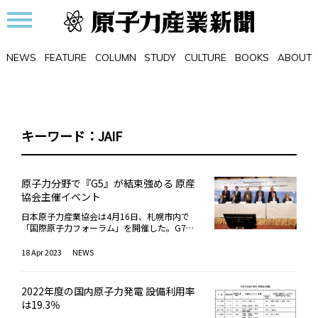
NEWS
FEATURE
COLUMN
STUDY
CULTURE
BOOKS
ABOUT
キーワード：JAIF
原子力分野で『G5』が結束強める 原産
協会主催イベント
日本原子力産業協会は4月16日、札幌市内で
「国際原子力フォーラム」を開催した。G7気
候・エネルギー・環境相会合に併せて開催した
もので、各国の原子力産業団体と連名で、エネ
18 Apr 2023
NEWS
ルギー分野のG7リーダーに対し共同ステート
メントを発表。気候変動の緩和およびエネルギ
ー・セキュリティの強化へ向け、原子力発電の
2022年度の国内原子力発電 設備利用率
積極活用を強く訴えた。参加した産業団体は、
は19.3％
日本原子力産業協会の他、米原子力エネルギー