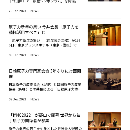
に言及した上で、「本書では、国ごとに最新の
あるものとなって欲しい」と、有意義な議論を
千代田区）で「原産シンポジウム」を開催。今
越えた議論の必要性を指摘するとともに、日本
進する地域))と一体となって地域が復興するこ
組として、新井理事長は、原子力に対する理解
動向を取りまとめているほか、世界中で進む運
期待した。原子力人材育成に資するデータ収
回は、福島県立医科大学放射線健康管理学講座
に対して、「高度なものづくり技術や研究開発
とを期待する」と述べた。福島第一原子力発電
促進福島復興支援人材確保・人材育成国際協力――
転期間延長の状況や、SMRの開発動向などを独
集・分析に関し、日本原子力文化財団は、毎年
主任教授の坪倉正治氏が「放射線の健康影響の
基盤を多く有している」などと期待を寄せた。
25 Jan 2023
NEWS
所で発生するALPS処理水((トリチウム以外の核
の4点を列挙。「原子力発電の最大限活用に
自に取りまとめている」として、基本データと
実施している「原子力に関する世論調査」（全
基礎知識と原発事故後の健康課題」と題して講
世界原子力協会（WNA）のサマ・ビルバオ・
種について環境放出の規制基準を満たす水))に
は、原子力の優位性や、原子燃料サイクルの重
して広く活用されるよう期待を寄せた。
国15～79歳の男女対象）について紹介。直近
演を行うセミナー形式となり、会員企業・組織
イ・レオン事務局長は、同じくビデオメッセー
関しては、「情報をわかりやすく発信するとと
要性、事業者の安全性追及への取組などについ
の2021年度調査から、「若年層は他の年代よ
から約60名が参集した。坪倉氏は、もともと
ジの中で、原子力サプライチェーンの維持・強
もに、中国、韓国、台湾の原子力産業協会と組
て、多くの方々に知ってもらうことが肝要」
原子力新年の集い 今井会長「原子力を
り、今後の原子力発電の利用に対する肯定意見
東京で血液内科医として医療に従事していた
化に向けて、オープンで透明性のあるビジネス
織する『東アジア原子力フォーラム』などの枠
と、述べた上で、原子力が持つ価値の発信に取
積極活用すべき」と
の割合が多い」との分析結果を示した。調査結
が、東日本大震災後は、福島県の相馬中央病院
環境の構築、事業の予見性向上、熱利用などの
組を通じて科学的根拠に基づく正しい情報提供
り組むとともに、立地地域との対話を通じて、
果を説明する杉本純氏 ©︎Japan Nuclear Huma
と南相馬市立総合病院を往復しながら、通常の
発電以外の用途への技術展開、いわゆる「セク
に努めていく」とした。折しもロシアによるウ
理解活動に取り組んでいくことを強調した。福
「原子力新年の集い」（原産協会主催）が1月
n Resource Development Networkまた、次世
診療に加え、ホールボディカウンターを用いた
ターカップリング」の必要性を指摘した。ディ
クライナ侵攻開始から丁度1年を迎え、新井理
島復興支援に向けては、福島第一原子力発電所
6日、東京プリンスホテル（東京・港区）で開
代人材育成のテーマでは、元京都大学教授で日
内部被ばく検査や住民への放射線影響に関する
スカッションで説明する原産協会・植竹明人常
事長は、ウクライナの原子力発電所の安全確保
の廃炉作業の進捗、処理水の海洋放出などに対
催され、会員企業・組織、国会議員、駐日大使
本原子力学会教科書調査ワーキンググループ主
説明会など、被災地支援に取り組んできた。講
務理事国内における革新炉の開発状況について
に向けたIAEAの取組を支持し、「原子力関連施
し、理解を深めてもらうよう、福島に関する情
館関係者ら、約500名が参集し、新しい年の幕
06 Jan 2023
NEWS
査を務める杉本純氏が小中高校の教科書のエネ
演の中で、同氏は、発災後のおよそ12年間を
は、三菱重工業が革新軽水炉「SRZ-1200」、
設の安全を脅かすすべての行為に強く反対す
報発信、現地視察の実施、福島物産の紹介や販
開けを祝し親睦を深めた。年頭挨拶に立った原
ルギー、環境、原子力、放射線に関わる記述の
振り返り、「どのような健康課題に住民は直面
日立GEが小型炉「BWRX-300」（米国GE日立
る」と強調。「ウクライナの原子力関連施設と
売協力を通じた情報提供提供に取り組むとして
産協会の今井敬会長は、昨今の化石資源への投
充実化に向けた調査結果を説明。同調査では、
してきたか」を時系列的に整理。特に、避難
と共同）の展望を紹介。日揮とIHIは、米国ニ
そこで働く職員の安全が一日も早く確保される
いる。人材確保・人材育成については、企業説
資低迷や新型コロナによる経済停滞からの回復
教科書改訂などの時宜をとらえ、対象学年・教
後、施設に入所していた高齢者の死亡リスクが
日韓原子力専門家会合 3年ぶりに対面開
ュースケール社の小型モジュール炉（SMR）開
ことを望む」と述べた。
明会などを通じて、原子力が夢とやりがいのあ
に伴うエネルギー需給のひっ迫・価格高騰に加
科は調査年次により異なるが、1996年以降、
急増したことに関し、南相馬市内5施設の集計
発への出資について説明した。ディスカッショ
催
る魅力的な産業であることを、若い世代に知っ
え、2022年2月からのウクライナ情勢がこの傾
これまでに17件の報告書を発表し、文部科学
から「避難後3か月間以内で、実に25％の方々
ンでは、原産協会が海外とのビジネス交流や会
てもらうとともに、産業界の原子力人材の確保
向にさらに拍車をかけたとして、「安定したエ
省、教科書出版会社などに提言を行ってきた。
が亡くなった。これはすさまじい数だ」と指
日本原子力産業協会（JAIF）と韓国原子力産業
員企業と海外企業とのマッチング事業について
を支援。「原子力人材育成ネットワーク」((産
ネルギー供給が各国の喫緊の課題となってい
例えば、昨夏、報告書が発表された2022年度
摘。仮設住宅への移住に伴うメンタル面・地域
協会（KAIF）との共催による「日韓原子力専門
紹介。国内サプライヤとしてTVE（原子力向け
業界、学術界、地方自治体、行政庁からなる国
る」と強調。「カーボンニュートラル」達成の
使用開始の高校教科書を対象とした調査は、地
コミュニティの問題を始め、生活習慣病の増
家会合」が12月6日、都内で開催された。対面
バルブ）、日本ギア工業（バルブアクチュエー
内外の人材育成のプラットフォーム))を通じ、
ためにも、「原子力を積極活用すべきであるこ
理歴史、公民、理科、保健体育、家庭、工業に
加、かかりつけ医との疎遠・がん検診の希薄化
での開催は3年ぶりとなる。同会合は、JAIFとK
タ）が品質保証、供給途絶対策（他企業への製
09 Dec 2022
NEWS
効率的、効果的、戦略的に人材育成の取組を進
とは、国際的にはもやは論を俟たない段階にあ
ついて、計11科目・72冊の教科書を対象に実
などを要因に掲げ、医療従事者の立場から「避
AIFとの協力覚書に基づき、原子力開発・利用
造移管、製造技術の転換など）、技術継承に関
めていくとした。国際協力については、「高い
り、これはわが国も同様」と述べた。2022年
施。新設された「公共」（公民の1科目）に関
難中に亡くなられる災害関連死を忘れてはなら
に関する情報・意見交換を行うことにより、日
する課題・取組状況を説明した。原産協会の新
技術と品質で定評のあるわが国の企業が海外の
の国内における原子力政策の動きに関しては、
連し、社会系の教科について、再生可能エネル
ない」と強調した。発災から数年以降に関して
韓両国の原子力産業界レベルでの協力を促進
井史朗理事長は閉会挨拶の中で、現在、世界各
プロジェクトに参加できれば、技術力の維持・
「『GX実行会議』において、政府が主導とな
「IYNC2022」が郡山で開幕 世界から若
ギーのメリット・デメリットや、エネルギー供
は、介護サービスに係る地域間格差の他、偏
し、原子力関連産業の一層の発展を目的とし
国で検討されている新規建設プロジェクトに際
強化とともに、世界の原子力発電所の安全性向
り、ようやく新たな一歩を踏み出せた」と高く
手原子力関係者が参集
給の安定性、安全性、環境への影響にも言及す
見・デマの影響など、社会環境の変化に伴う要
て、1979年以来、開催されているもの。2017
し、「わが国の企業が海外プロジェクトに参画
上に寄与できる」と述べ、わが国の原子力産業
評価。「今後、法制化などの国による環境整備
るよう提言。また、原子力エネルギー利用につ
因にも言及。総じて、「健康問題を個人の意思
年以降は、開始当初の名称「日韓原子力産業セ
することで、その技術力の維持・強化を図ると
振興の一助となる情報発信やビジネス交流を行
が行われることを強く期待する」とした。ま
原子力業界の若手を対象とした世界最大規模の