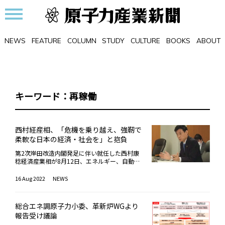
NEWS
FEATURE
COLUMN
STUDY
CULTURE
BOOKS
ABOUT
キーワード：再稼働
西村経産相、「危機を乗り越え、強靭で
柔軟な日本の経済・社会を」と抱負
第2次岸田改造内閣発足に伴い就任した西村康
稔経済産業相が8月12日、エネルギー、自動
車、鉄鋼、繊維などの産業専門紙の記者団によ
るインタビューに応じた。1985年に「日本の
16 Aug 2022
NEWS
将来を担う中心的な官庁」との思いから通商産
業省（当時）に入省し、1999年の退官後、
「より大きな視点で仕事をしたい」との決意か
総合エネ調原子力小委、革新炉WGより
ら国政入りを目指した（2003年に衆議院議員
報告受け議論
に初当選）という西村大臣は、まず「この2つ